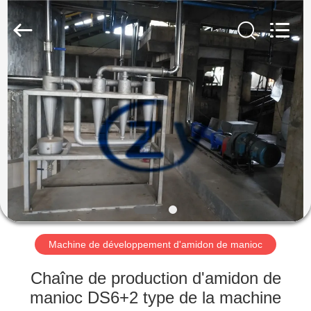
2026
Henan
Zhiyuan
Starch
Engineering
Machinery
Co.,ltd.
All
MAISON
Rights
Reserved.
PRODUITS
AU
SUJET
DES
USA
Machine de développement d'amidon de manioc
VISITE
Chaîne de production d'amidon de
D'USINE
manioc DS6+2 type de la machine