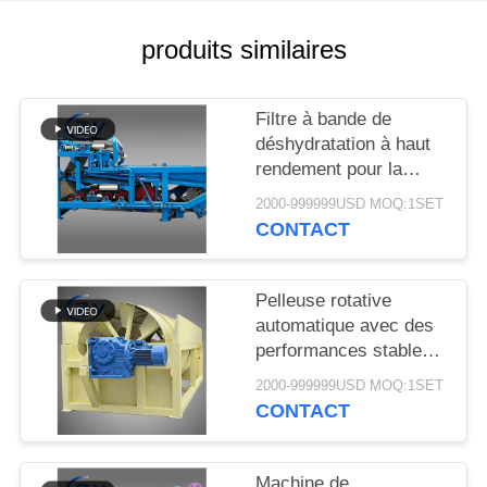
PLAN
DU
produits similaires
SITE
Filtre à bande de
PRIVACY
déshydratation à haut
rendement pour la
POLICY
déshydratation stable
2000-999999USD MOQ:1SET
des boues dans les
CONTACT
lignes de production de
transformation de
l'amidon de manioc
Pelleuse rotative
automatique avec des
performances stables
pour la production
2000-999999USD MOQ:1SET
d'amidon de manioc et
CONTACT
de pommes de terre
Machine de