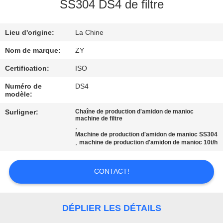
SS304 DS4 de filtre
CONTRÔLE
Lieu d'origine:
La Chine
DE
QUALITÉ
Nom de marque:
ZY
Certification:
ISO
CONTACTEZ-
Numéro de
DS4
modèle:
NOUS
Surligner:
Chaîne de production d'amidon de manioc
machine de filtre
,
NOUVELLES
Machine de production d'amidon de manioc SS304
,
machine de production d'amidon de manioc 10t/h
DEMANDEZ
CONTACT!
UNE
CITATION
DÉPLIER LES DÉTAILS