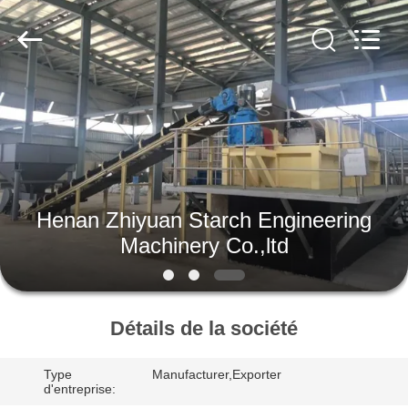
2026
Henan
Zhiyuan
Starch
Engineering
Machinery
Co.,ltd.
All
MAISON
Rights
Reserved.
PRODUITS
AU
Henan Zhiyuan Starch Engineering
SUJET
Machinery Co.,ltd
DES
USA
Détails de la société
VISITE
Type
Manufacturer,Exporter
D'USINE
d'entreprise: