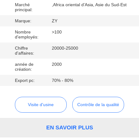
Marché
,Africa oriental d'Asia, Asie du Sud-Est
principal:
CONTRÔLE
DE
Marque:
ZY
QUALITÉ
Nombre
>100
d'employés:
Chiffre
20000-25000
CONTACTEZ-
d'affaires:
NOUS
année de
2000
création:
NOUVELLES
Export pc:
70% - 80%
DEMANDEZ
Visite d'usine
Contrôle de la qualité
UNE
CITATION
EN SAVOIR PLUS