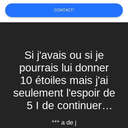
PLAN
DU
CONTACT!
SITE
PRIVACY
POLICY
Si j'avais ou si je
pourrais lui donner
10 étoiles mais j'ai
seulement l'espoir de
5 I de continuer
d'être en pourparlers
*** a de j