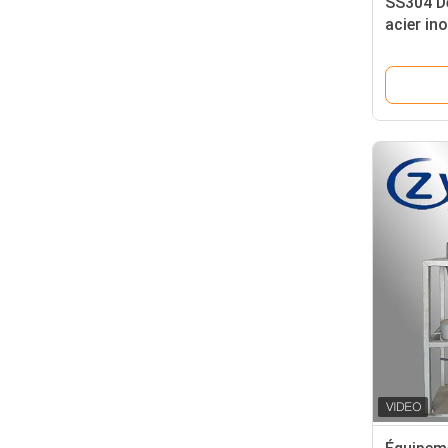
SS304 De
acier in
de 10 à 
mobiles 
du sable