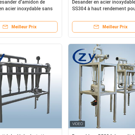
esander d'amidon de
Desander en acier inoxydabl
n acier inoxydable sans
SS304 à haut rendement pou
obiles et capacité de 10
boues d'amidon de 10 t/h s
la purification de lisier
pièces mobiles
Meilleur Prix
Meilleur Prix
n