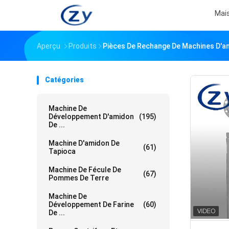
Mai
Aperçu
Produits
Pièces De Rechange De Machines D'a
Catégories
Machine De
Développement D'amidon
(195)
De ...
Machine D'amidon De
(61)
Tapioca
Machine De Fécule De
(67)
Pommes De Terre
Machine De
Développement De Farine
(60)
De ...