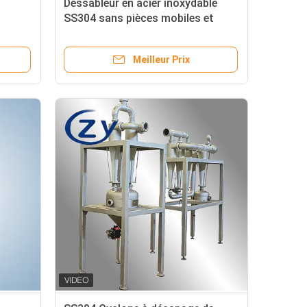
Dessableur en acier inoxydable
SS304 sans pièces mobiles et
obiles
capacité de 10 t/h pour
es
l'élimination du sable des boues
Meilleur Prix
d'amidon