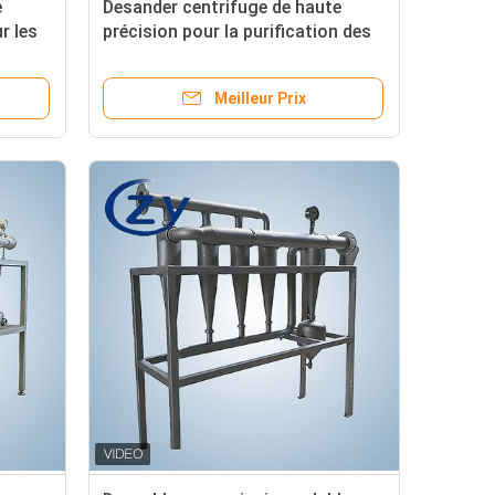
e
Desander centrifuge de haute
r les
précision pour la purification des
ans
boues d'amidon en acier
inoxydable SS304 sans pièces
Meilleur Prix
mobiles et capacité 10 t/h