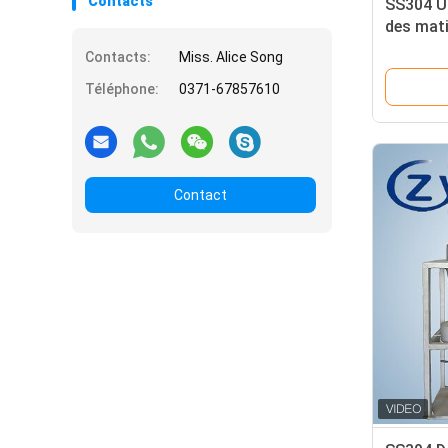
Contacts
SS304 Un
des mati
10 t/h e
Contacts:
Miss. Alice Song
l'élimina
Téléphone:
0371-67857610
d'amido
Contact