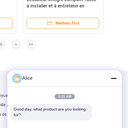
à installer et à entretenir en
isée et
matériau SS304 ou nylon pour le
 un
traitement de l'amidon
Meilleur Prix
6
>
>>
Alice
Mail nous
iyuanguoji,
3:15 AM
ville zhongyuan
Good day, what product are you looking 
 de secteur,
for?