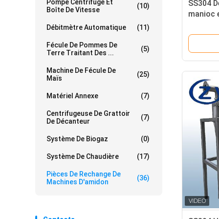
Pompe Centrifuge Et
SS304 D
(10)
Boîte De Vitesse
manioc e
pièces m
Débitmètre Automatique
(11)
t/h pour 
Fécule De Pommes De
d'amido
(5)
Terre Traitant Des ...
Machine De Fécule De
(25)
Maïs
Matériel Annexe
(7)
Centrifugeuse De Grattoir
(7)
De Décanteur
Système De Biogaz
(0)
Système De Chaudière
(17)
Pièces De Rechange De
(36)
Machines D'amidon