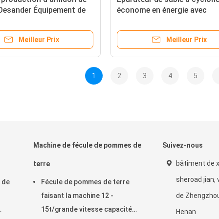
Desander Équipement de
économe en énergie avec
on de cyclone centrifuge
structure hydraulique optim
midon Slurry Desanding
acier inoxydable SS304 pour
Meilleur Prix
Meilleur Prix
teur
débourbage efficace
1
2
3
4
5
Machine de fécule de pommes de
Suivez-nous
bâtiment de x
terre
sheroad jian, 
 de
Fécule de pommes de terre
faisant la machine 12 -
de Zhengzhou
15t/grande vitesse capacité
Henan