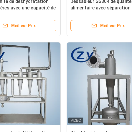
ité de déshydratation
Dessableur SS304 de qualité
ères avec une capacité de
alimentaire avec séparation
t sans pièces mobiles pour
centrifuge et sans pièces m
tion du sable de lisier
pour la purification des bou
Meilleur Prix
Meilleur Prix
n
d'amidon