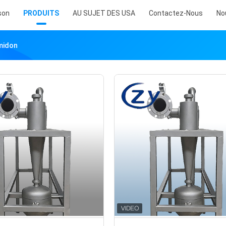
son
PRODUITS
AU SUJET DES USA
Contactez-Nous
No
midon