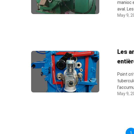
manioc e
aval. Les
May 9, 2
Les ar
entiè
Point cr
tubercule
l'accumu
May 9, 2
1