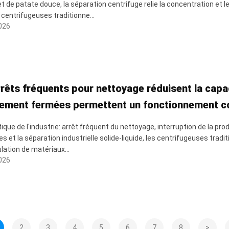
t de patate douce, la séparation centrifuge relie la concentration et 
 centrifugeuses traditionne...
026
rêts fréquents pour nettoyage réduisent la capac
rement fermées permettent un fonctionnement c
itique de l'industrie: arrêt fréquent du nettoyage, interruption de la p
s et la séparation industrielle solide-liquide, les centrifugeuses tradit
lation de matériaux...
026
2
3
4
5
6
7
8
>