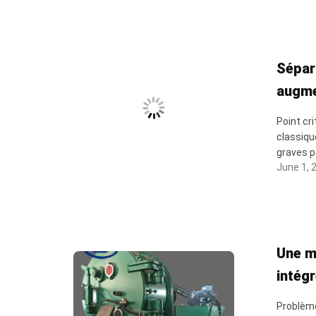
Sépara
augme
Point cr
classiqu
graves p
June 1, 
Une m
intégr
Problème