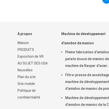
À propos
Machine de développement
Maison
d'amidon de manioc
PRODUITS
Pleine fabrication d'amidon
Exposition de VR
patate douce de manioc de
AU SUJET DES USA
machine de Rasper d'acier
Nouvelles
inoxydable
Filtre-presse de asséchag
Plan du site
machine de développemen
Site mobile
d'amidon de manioc de p
Politique de
de terre/ceinture de fibre
confidentialité
Machine de développemen
d'amidon de manioc de la 