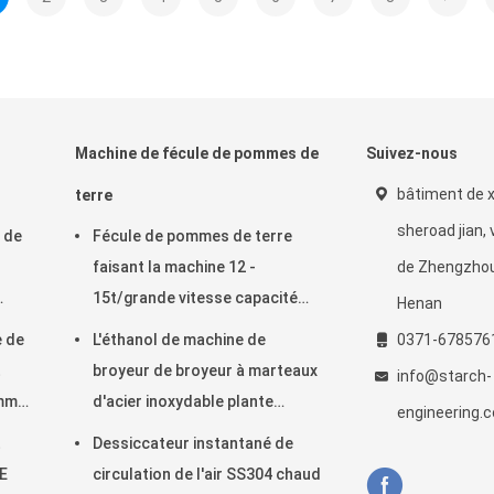
Machine de fécule de pommes de
Suivez-nous
bâtiment de x
terre
sheroad jian, 
 de
Fécule de pommes de terre
faisant la machine 12 -
de Zhengzhou
15t/grande vitesse capacité
Henan
2100rpm de H
e de
L'éthanol de machine de
0371-678576
t
broyeur de broyeur à marteaux
info@starch-
omme
d'acier inoxydable plante
engineering.
fonctionnel multi
t
Dessiccateur instantané de
CE
circulation de l'air SS304 chaud