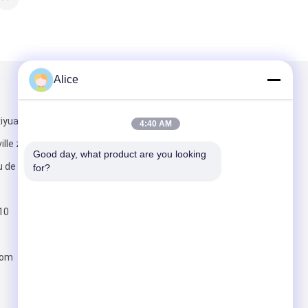
Alice
Mail nous
iyuanguoji,
4:40 AM
ville zhongyuan
Good day, what product are you looking 
 de secteur,
for?
10
Envoyez
com