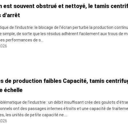
n est souvent obstrué et nettoyé, le tamis centri
 d'arrêt
itique de l'industrie: le blocage de l'écran perturbe la production con
e simple, de sorte que les résidus adhèrent facilement aux trous de mai
 les performances de s...
2026
s de production faibles Capacité, tamis centrifu
e échelle
oblématique de l’industrie : un débit insuffisant crée des goulots d’é
onnels ont des passages internes étroits et une capacité de traitemen
s, les unités de petite capacité ne ...
2026