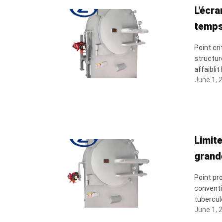
L'écra
temps
Point cr
structur
affaiblit
June 1, 
Limite
grand
Point pr
conventi
tubercule
June 1, 