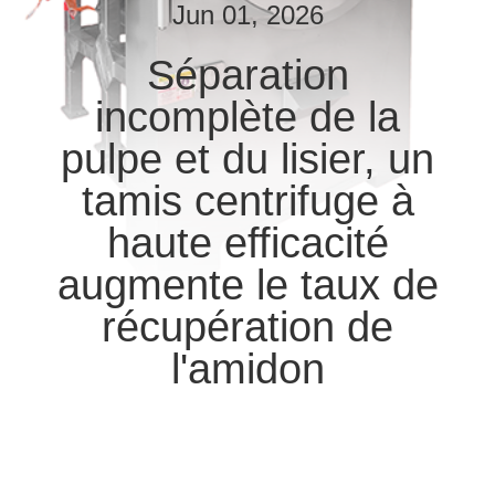
Jun 01, 2026
CONTRÔLE
Séparation
DE
incomplète de la
QUALITÉ
pulpe et du lisier, un
CONTACTEZ-
tamis centrifuge à
NOUS
haute efficacité
augmente le taux de
NOUVELLES
récupération de
l'amidon
DEMANDEZ
UNE
CITATION