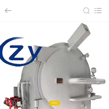
2026
Henan
Zhiyuan
Starch
Engineering
Machinery
Co.,ltd.
All
MAISON
Rights
Reserved.
PRODUITS
AU
SUJET
DES
USA
VISITE
D'USINE
NEWS