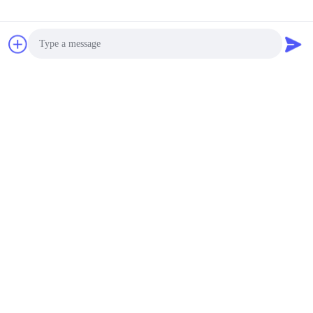
Photo
Video Call
Audio Call