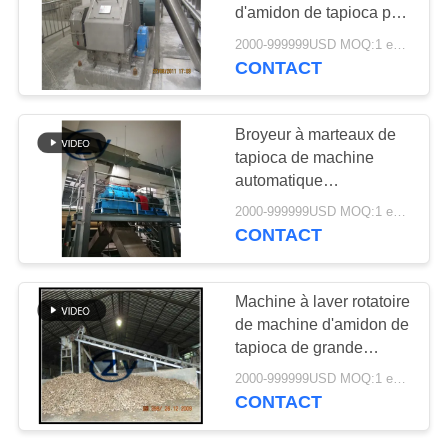
PLAN
d'amidon de tapioca par
DU
longévité élevée de
2000-999999USD MOQ:1 ensemble
rigidité scie la lame
CONTACT
10
SITE
Pompe centrifuge et
PRIVACY
Broyeur à marteaux de
boîte de vitesse
tapioca de machine
POLICY
automatique
d'amidon/fraiseuse de
2000-999999USD MOQ:1 ensemble
manioc
CONTACT
11
Machine à laver rotatoire
Débitmètre
de machine d'amidon de
tapioca de grande
automatique
capacité/tambour
2000-999999USD MOQ:1 ensemble
d'industrie
CONTACT