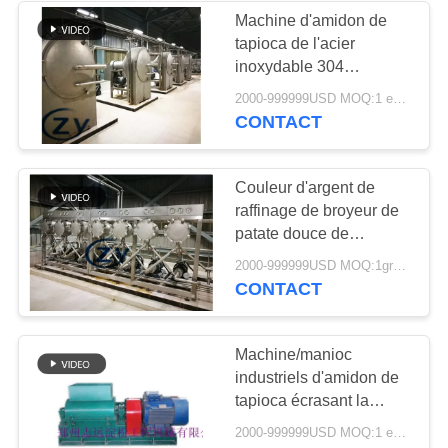
Machine d'amidon de
tapioca de l'acier
5
inoxydable 304
Fécule de pommes
d'ensemble complet au
2000-999999USD MOQ:1 ensemble
Nigéria
CONTACT
de terre traitant des
machines
Couleur d'argent de
raffinage de broyeur de
patate douce de
machine d'amidon de
25
2000-999999USD MOQ:1group
tapioca de racine de
CONTACT
Machine de fécule
Lotus
de maïs
Machine/manioc
industriels d'amidon de
tapioca écrasant la
manipulation simple
2000-999999USD MOQ:1 ensemble
d'opération de machine