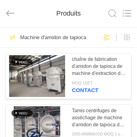
2026
Henan
Zhiyuan
Starch
Produits
Engineering
Machinery
Co.,ltd.
All
MAISON
Rights
462
Reserved.
Machine d'amidon de tapioca
Machine de
PRODUITS
développement
chaîne de fabrication
d'amidon de tapioca de
d'amidon de manioc
AU
machine d'extraction de
SUJET
boue de l'amidon 10-
MOQ:1SET
15t/h
DES
CONTACT
64
USA
Machine d'amidon
Tamis centrifuges de
asséchage de machine
VISITE
de tapioca
d'amidon de tapioca de
D'USINE
fibre multifonctionnels
2000-999999USD MOQ:1 ensemble