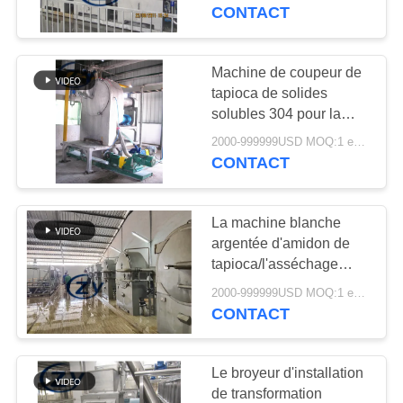
CONTACT
CONTRÔLE
DE
Machine de coupeur de
114
QUALITÉ
tapioca de solides
Machine de fécule
solubles 304 pour la
chaîne de production
de pommes de terre
2000-999999USD MOQ:1 ensemble
CONTACTEZ-
d'amidon couleur
CONTACT
argentée automatique
NOUS
La machine blanche
NOUVELLES
argentée d'amidon de
tapioca/l'asséchage
60
tamise fonctionnel multi
DEMANDEZ
2000-999999USD MOQ:1 ensemble
Machine de
CONTACT
UNE
développement de
CITATION
Le broyeur d'installation
farine de manioc
de transformation