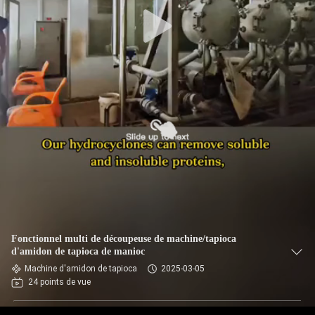
CONTRÔLE
DE
QUALITÉ
CONTACTEZ-
NOUS
NOUVELLES
DEMANDEZ
Fonctionnel multi de découpeuse de machine/tapioca
UNE
d'amidon de tapioca de manioc
Machine d'amidon de tapioca
2025-03-05
CITATION
24 points de vue