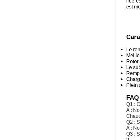
libéré
est me
Cara
Le ren
Meille
Rotor 
Le sup
Rempla
Charge
Plein 
FAQ 
Q1 : O
A : No
Chaude
Q2 : S
A : No
Q3 : S
?