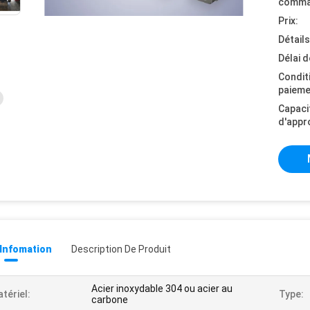
comma
Prix:
Détail
Délai d
Condit
paieme
Capaci
d'appr
 Infomation
Description De Produit
Acier inoxydable 304 ou acier au
tériel:
Type:
carbone