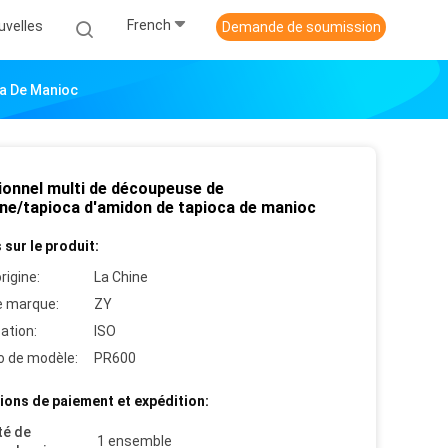
French
uvelles
Demande de soumission
a De Manioc
ionnel multi de découpeuse de
ne/tapioca d'amidon de tapioca de manioc
 sur le produit:
rigine:
La Chine
 marque:
ZY
cation:
ISO
 de modèle:
PR600
ions de paiement et expédition:
té de
1 ensemble