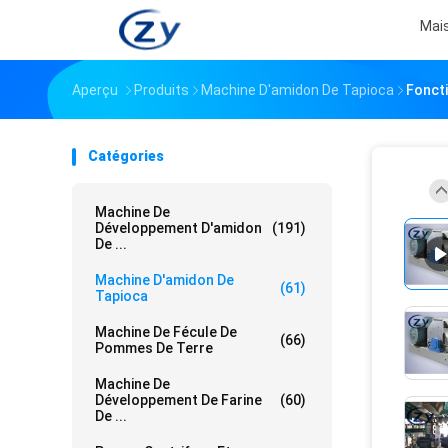
Mai
Aperçu
Produits
Machine D'amidon De Tapioca
Fonct
Catégories
Machine De
Développement D'amidon
(191)
De ...
Machine D'amidon De
(61)
Tapioca
Machine De Fécule De
(66)
Pommes De Terre
Machine De
Développement De Farine
(60)
De ...