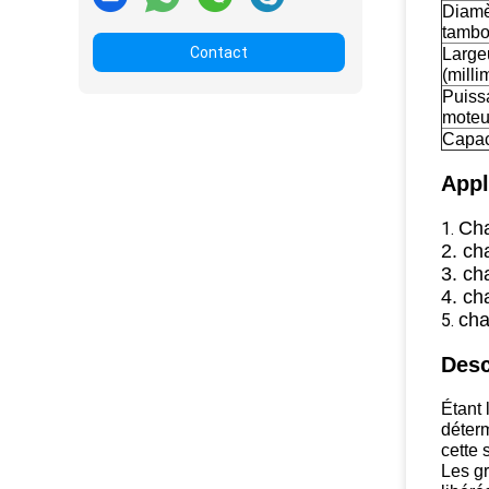
Diamè
tambou
Contact
Large
(milli
Puiss
moteur
Capac
Appl
Cha
1.
2. ch
3. ch
4. ch
cha
5.
Desc
Étant 
déterm
cette 
Les gr