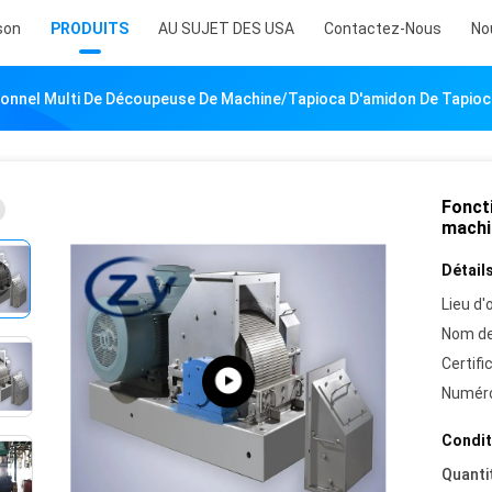
son
PRODUITS
AU SUJET DES USA
Contactez-Nous
No
ionnel Multi De Découpeuse De Machine/tapioca D'amidon De Tapioc
Fonct
machi
Détails
Lieu d'o
Nom de
Certifi
Numéro
Condit
Quanti