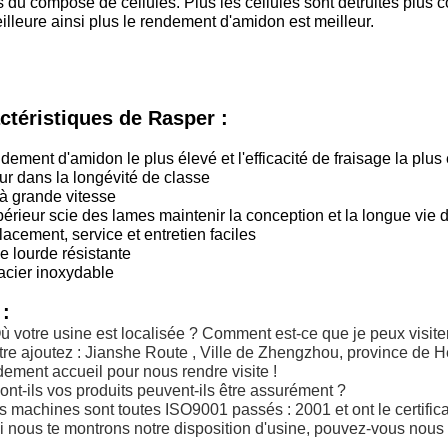
s du composé de cellules. Plus les cellules sont détruites plus 
illeure ainsi plus le rendement d'amidon est meilleur.
ctéristiques de Rasper :
dement d'amidon le plus élevé et l'efficacité de fraisage la plus
ur dans la longévité de classe
à grande vitesse
érieur scie des lames maintenir la conception et la longue vie 
cement, service et entretien faciles
 lourde résistante
acier inoxydable
:
ù votre usine est localisée ? Comment est-ce que je peux visiter
tre ajoutez :
Jianshe
Route
,
Ville de Zhengzhou, province de H
ment accueil pour nous rendre visite !
ont-ils vos produits peuvent-ils être assurément ?
s machines sont toutes ISO9001 passés : 2001 et ont le certific
i nous te montrons notre disposition d'usine, pouvez-vous nous a