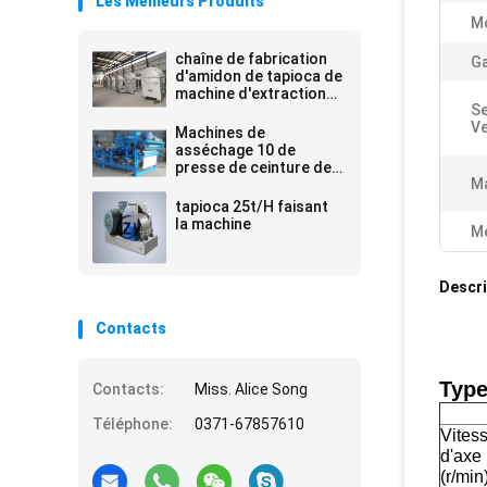
Les Meilleurs Produits
M
chaîne de fabrication
Ga
d'amidon de tapioca de
machine d'extraction
Se
de boue de l'amidon
Ve
10-15t/h
Machines de
asséchage 10 de
presse de ceinture de
Ma
fibre fraîche de tapioca
- 20t/H 380v 50hz
tapioca 25t/H faisant
la machine
Me
Descri
Contacts
Type
Contacts:
Miss. Alice Song
Téléphone:
0371-67857610
Vites
d'axe 
(r/min