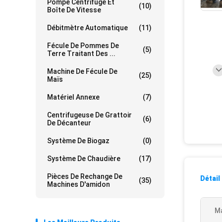
Pompe Centrifuge Et
(10)
Boîte De Vitesse
Débitmètre Automatique
(11)
Fécule De Pommes De
(5)
Terre Traitant Des ...
Machine De Fécule De
(25)
Maïs
Matériel Annexe
(7)
Centrifugeuse De Grattoir
(6)
De Décanteur
Système De Biogaz
(0)
Système De Chaudière
(17)
Pièces De Rechange De
Détail
(35)
Machines D'amidon
Ma