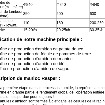
tre de
Φ840
Φ840
Φ840
r (millimètre)
ur de tambour
350
500
600
mètre)
ance de
110
160
200-250
 (kilowatt)
ité
15-20t/h
20-25t/h
30-35t/h
ication de notre machine principale :
îne de production d'amidon de patate douce
aîne de production de fécule de pommes de terre
aîne de production d'amidon de manioc
aîne de production d'amidon de blé
îne de production d'amidon de sagou
ription de manioc Rasper :
la première étape dans le processus humide, la représentation d
ine en grande partie le rendement global de l'opération entièr
section est perdue pour toujours !
anules d'amidon sont fermés à clef dans les cellules de la racine