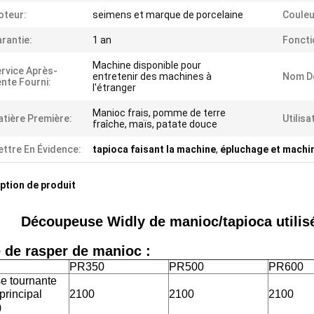
oteur:
seimens et marque de porcelaine
Couleu
rantie:
1 an
Foncti
Machine disponible pour
rvice Après-
entretenir des machines à
Nom De
nte Fourni:
l'étranger
Manioc frais, pomme de terre
tière Première:
Utilisa
fraîche, maïs, patate douce
ttre En Évidence:
tapioca faisant la machine
,
épluchage et machin
ption de produit
Découpeuse Widly de manioc/tapioca utilisé
 de rasper de manioc :
PR350
PR500
PR600
se tournante
principal
2100
2100
2100
)