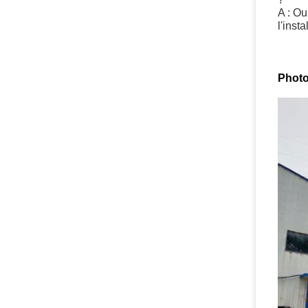
A : Ou
l'inst
Photo 