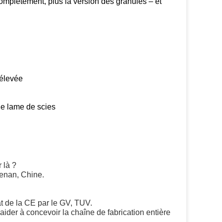
complètement, plus la version des granules – et
 élevée
de lame de scies
 là ?
enan, Chine.
at de la CE par le GV, TUV.
ider à concevoir la chaîne de fabrication entière