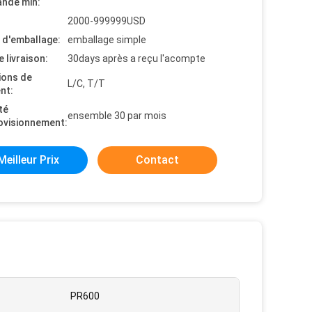
nde min:
2000-999999USD
s d'emballage:
emballage simple
e livraison:
30days après a reçu l'acompte
ions de
L/C, T/T
nt:
té
ensemble 30 par mois
ovisionnement:
Meilleur Prix
Contact
PR600