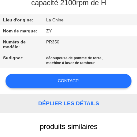
capacité 2100rpm de H
CONTRÔLE
Lieu d'origine:
La Chine
DE
QUALITÉ
Nom de marque:
ZY
Numéro de
PR350
modèle:
CONTACTEZ-
Surligner:
,
découpeuse de pomme de terre
NOUS
machine à laver de tambour
NOUVELLES
CONTACT!
DEMANDEZ
DÉPLIER LES DÉTAILS
UNE
CITATION
produits similaires