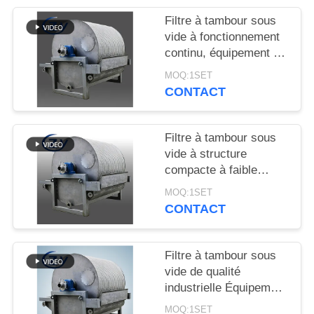
PLAN
Filtre à tambour sous
DU
vide à fonctionnement
SITE
continu, équipement de
déshydratation à
MOQ:1SET
fonctionnement stable
CONTACT
PRIVACY
pour la production
POLICY
d'amidon
Filtre à tambour sous
vide à structure
compacte à faible
consommation
MOQ:1SET
d'énergie et en acier
CONTACT
inoxydable SS304 pour
la déshydratation de
l'amidon
Filtre à tambour sous
vide de qualité
industrielle Équipement
de déshydratation de
MOQ:1SET