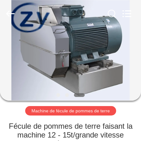
2026
Henan
Zhiyuan
Starch
Engineering
Machinery
Co.,ltd.
All
MAISON
Rights
Reserved.
PRODUITS
AU
SUJET
DES
USA
Machine de fécule de pommes de terre
VISITE
Fécule de pommes de terre faisant la
D'USINE
machine 12 - 15t/grande vitesse