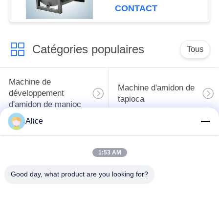
production à grande
CONTACT
échelle pour l'amidon
de tubercule
Catégories populaires
Tous
Machine de
Machine d'amidon de
développement
tapioca
d'amidon de manioc
Alice
Machine de
Machine de fécule de
développement de
pommes de terre
1:53 AM
farine de manioc
Good day, what product are you looking for?
Pompe centrifuge et
Débitmètre
boîte de vitesse
automatique