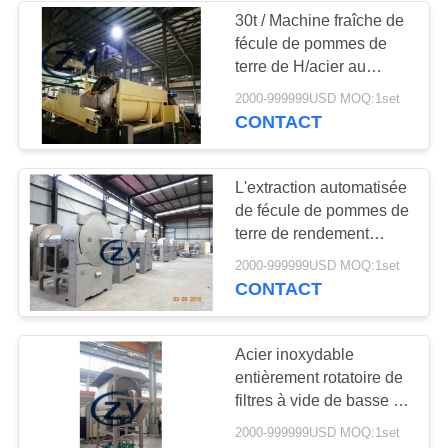
30t / Machine fraîche de
fécule de pommes de
terre de H/acier au
carbone de lavage
2000-999999USD MOQ:1set
rotatoire de machines
CONTACT
L'extraction automatisée
de fécule de pommes de
terre de rendement
élevé tamise 95%
2000-999999USD MOQ:1set
industriel
CONTACT
Acier inoxydable
entièrement rotatoire de
filtres à vide de basse de
consommation de
2000-999999USD MOQ:1set
pommes de terre