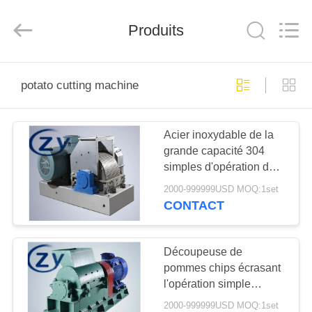
2026
Henan
Zhiyuan
Starch
Produits
Engineering
Machinery
Co.,ltd.
All
MAISON
Rights
Reserved.
potato cutting machine
PRODUITS
Acier inoxydable de la
grande capacité 304
AU
simples d'opération de
SUJET
machines de coupe de
2000-999999USD MOQ:1set
pomme de terre
DES
CONTACT
USA
Découpeuse de
pommes chips écrasant
VISITE
l'opération simple
D'USINE
grande capacité 380V
2000-999999USD MOQ:1set