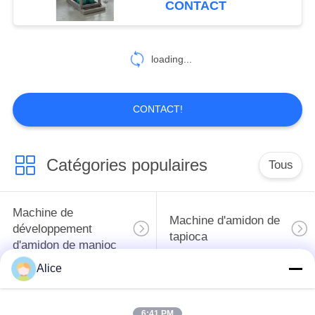
CONTACT
machine de fécule
loading...
CONTACT!
Catégories populaires
Tous
Machine de
Machine d'amidon de
développement
tapioca
d'amidon de manioc
Alice
Machine de
Machine de fécule de
développement de
pommes de terre
6:41 PM