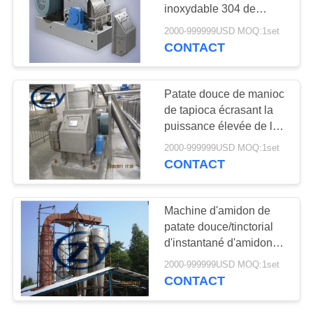
PLAN
inoxydable 304 de
DU
Rasper de rotation de
2000-999999USD MOQ:1set
machine de fécule de
CONTACT
SITE
pommes de terre
PRIVACY
Patate douce de manioc
de tapioca écrasant la
POLICY
puissance élevée de la
section 110kw de
2000-999999USD MOQ:1set
machine
CONTACT
Machine d'amidon de
patate douce/tinctorial
d'instantané d'amidon
machine de séchage de
2000-999999USD MOQ:1set
manioc
CONTACT