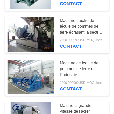
CONTACT
CONTRÔLE
DE
Machine fraîche de
QUALITÉ
fécule de pommes de
terre écrasant la section
Rasper par le rotor à
2000-999999USD MOQ:1set
CONTACTEZ-
grande vitesse
CONTACT
NOUS
Machine de fécule de
NOUVELLES
pommes de terre de
l'industrie
alimentaire/machine à
DEMANDEZ
2000-999999USD MOQ:1set
laver inoxydable de
CONTACT
UNE
tambour métallique
CITATION
Matériel à grande
vitesse de l'acier