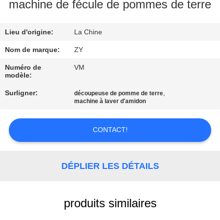
machine de fécule de pommes de terre
CONTRÔLE
Lieu d'origine:
La Chine
DE
QUALITÉ
Nom de marque:
ZY
Numéro de
VM
modèle:
CONTACTEZ-
Surligner:
,
découpeuse de pomme de terre
NOUS
machine à laver d'amidon
NOUVELLES
CONTACT!
DEMANDEZ
DÉPLIER LES DÉTAILS
UNE
CITATION
produits similaires