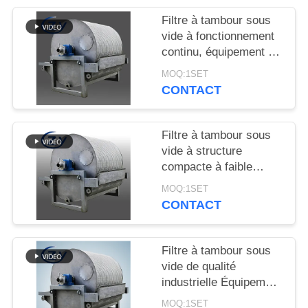
PLAN
Filtre à tambour sous
DU
vide à fonctionnement
SITE
continu, équipement de
déshydratation à
MOQ:1SET
fonctionnement stable
CONTACT
PRIVACY
pour la production
POLICY
d'amidon
Filtre à tambour sous
vide à structure
compacte à faible
consommation
MOQ:1SET
d'énergie et en acier
CONTACT
inoxydable SS304 pour
la déshydratation de
l'amidon
Filtre à tambour sous
vide de qualité
industrielle Équipement
de déshydratation de
MOQ:1SET