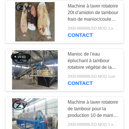
Machine à laver rotatoire
20t d'amidon de tambour
frais de manioc/couleur
blanche argentée de H
2000-999999USD MOQ:1 ensemble
CONTACT
Manioc de l'eau
épluchant à tambour
rotatoire végétal de la
machine à laver 18.5kw
2000-999999USD MOQ:1set
CONTACT
Machine à laver rotatoire
de tambour pour la
production 10 de manioc
- 25t/H
2000-999999USD MOQ:1 ensemble