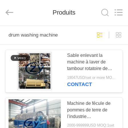
2026
Henan
Zhiyuan
Starch
Produits
Engineering
Machinery
Co.,ltd.
All
MAISON
Rights
Reserved.
drum washing machine
PRODUITS
Sable enlevant la
machine à laver de
AU
tambour rotatoire de
SUJET
manioc de machine
19047USD/set or more MOQ:1set
d'amidon de patate
DES
CONTACT
douce
USA
Machine de fécule de
pommes de terre de
VISITE
l'industrie
D'USINE
alimentaire/machine à
2000-999999USD MOQ:1set