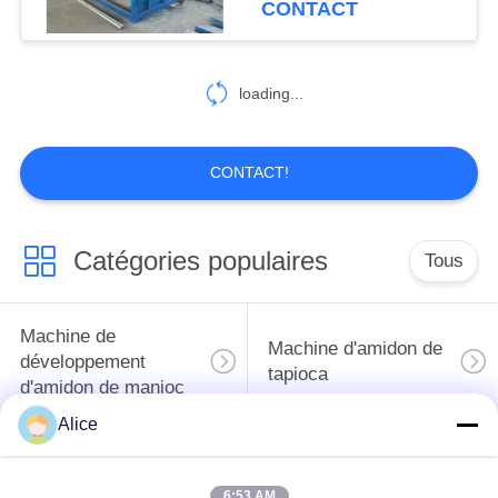
CONTACT
loading...
CONTACT!
Catégories populaires
Tous
Machine de
Machine d'amidon de
développement
tapioca
d'amidon de manioc
Alice
Machine de
Machine de fécule de
développement de
pommes de terre
6:53 AM