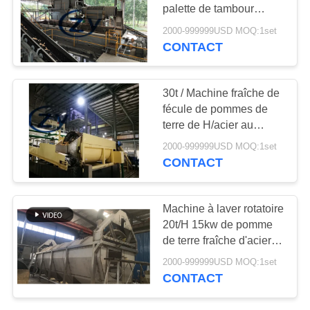
PLAN
palette de tambour
DU
rotatoire de machine de
2000-999999USD MOQ:1set
fécule de pommes de
CONTACT
SITE
terre 18.5kw
PRIVACY
30t / Machine fraîche de
fécule de pommes de
POLICY
terre de H/acier au
carbone de lavage
2000-999999USD MOQ:1set
rotatoire de machines
CONTACT
Machine à laver rotatoire
20t/H 15kw de pomme
de terre fraîche d'acier
au carbone
2000-999999USD MOQ:1set
CONTACT