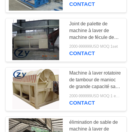
laver inoxydable de
CONTACT
tambour métallique
CONTRÔLE
DE
Joint de palette de
QUALITÉ
machine à laver de
machine de fécule de
pommes de terre de
2000-999999USD MOQ:1set
CONTACTEZ-
tapioca de
CONTACT
manioc/amidon
NOUS
Machine à laver rotatoire
NOUVELLES
de tambour de manioc
de grande capacité sauf
la consommation d'eau
DEMANDEZ
2000-999999USD MOQ:1 ensemble
CONTACT
UNE
CITATION
élimination de sable de
machine à laver de