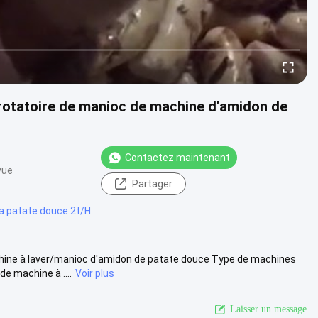
 rotatoire de manioc de machine d'amidon de
Contactez maintenant
vue
Partager
a patate douce 2t/H
chine à laver/manioc d'amidon de patate douce Type de machines
e machine à ....
Voir plus
Laisser un message