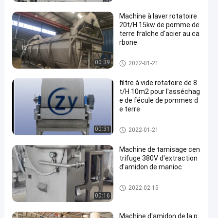
midon de manioc
Machine à laver rotatoire
20t/H 15kw de pomme de
terre fraîche d'acier au ca
rbone
Machine de fécule de pommes
00:39
2022-01-21
de terre
filtre à vide rotatoire de 8
t/H 10m2 pour l'asséchag
e de fécule de pommes d
e terre
Machine de fécule de pommes
00:31
2022-01-21
de terre
Machine de tamisage cen
trifuge 380V d'extraction
d'amidon de manioc
Système de chaudière
2022-02-15
00:16
Machine d'amidon de la p