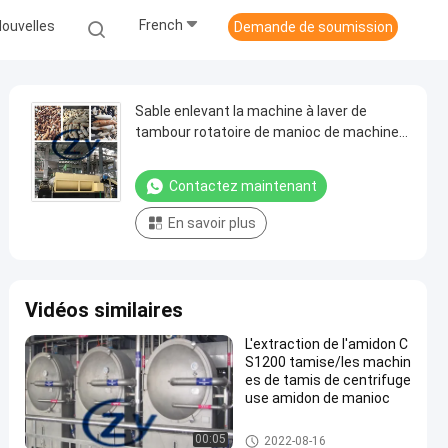
French
ouvelles
Demande de soumission
Sable enlevant la machine à laver de
tambour rotatoire de manioc de machine
d'amidon de patate douce
Contactez maintenant
En savoir plus
Vidéos similaires
L'extraction de l'amidon C
S1200 tamise/les machin
es de tamis de centrifuge
use amidon de manioc
Machine de développement d'a
00:05
2022-08-16