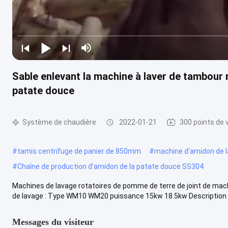
Sable enlevant la machine à laver de tambour
patate douce
Système de chaudière
2022-01-21
300 points de 
#
tamis centrifuge de panier de 850mm
#
machine d'amidon de l
#
Chaîne de production d'amidon de la patate douce SS304
Machines de lavage rotatoires de pomme de terre de joint de ma
de lavage : Type WM10 WM20 puissance 15kw 18.5kw Description d
Messages du visiteur