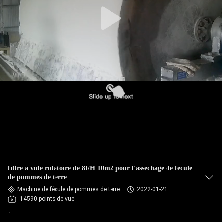
CONTRÔLE
DE
QUALITÉ
CONTACTEZ-
NOUS
NOUVELLES
DEMANDEZ
filtre à vide rotatoire de 8t/H 10m2 pour l'asséchage de fécule
UNE
de pommes de terre
Machine de fécule de pommes de terre
2022-01-21
CITATION
14590 points de vue