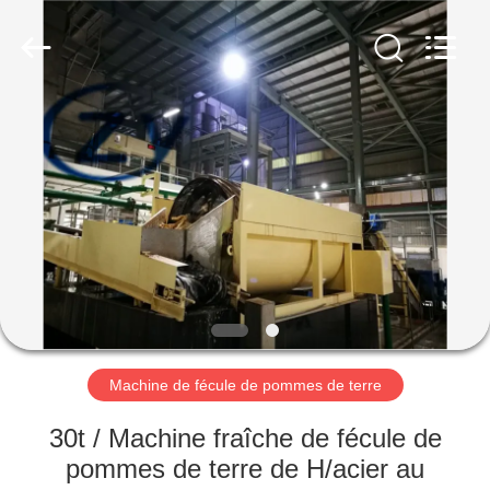
2026
Henan
Zhiyuan
Starch
Engineering
Machinery
Co.,ltd.
All
MAISON
Rights
Reserved.
PRODUITS
AU
SUJET
DES
USA
Machine de fécule de pommes de terre
VISITE
30t / Machine fraîche de fécule de
D'USINE
pommes de terre de H/acier au