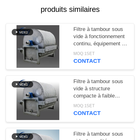
PLAN
produits similaires
DU
SITE
Filtre à tambour sous
vide à fonctionnement
PRIVACY
continu, équipement de
déshydratation à
POLICY
MOQ:1SET
fonctionnement stable
CONTACT
pour la production
d'amidon
Filtre à tambour sous
vide à structure
compacte à faible
consommation
MOQ:1SET
d'énergie et en acier
CONTACT
inoxydable SS304 pour
la déshydratation de
l'amidon
Filtre à tambour sous