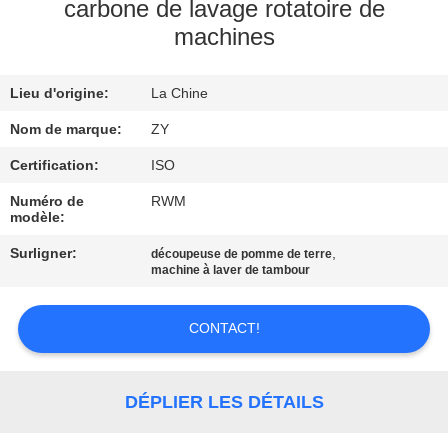
carbone de lavage rotatoire de
machines
CONTRÔLE
DE
Lieu d'origine:
La Chine
QUALITÉ
Nom de marque:
ZY
CONTACTEZ-
Certification:
ISO
NOUS
Numéro de
RWM
modèle:
Surligner:
,
découpeuse de pomme de terre
NOUVELLES
machine à laver de tambour
DEMANDEZ
CONTACT!
UNE
CITATION
DÉPLIER LES DÉTAILS