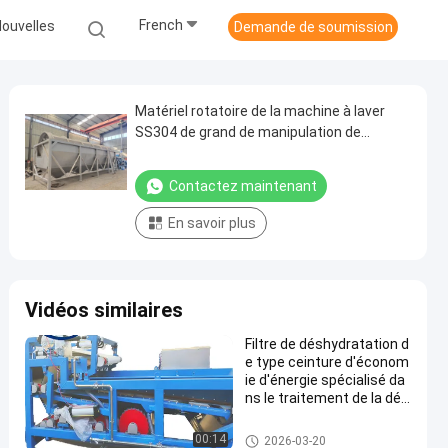
French
ouvelles
Demande de soumission
Matériel rotatoire de la machine à laver
SS304 de grand de manipulation de
capacité tambour de manioc
Contactez maintenant
En savoir plus
Vidéos similaires
Filtre de déshydratation d
e type ceinture d'économ
ie d'énergie spécialisé da
ns le traitement de la dés
hydratation des fibres de
manioc
Machine de développement d'a
00:14
2026-03-20