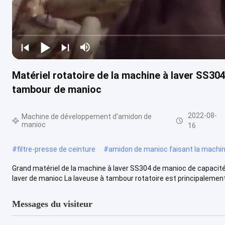
Matériel rotatoire de la machine à laver SS30
tambour de manioc
2022-08-
Machine de développement d'amidon de
manioc
16
#
filtre-presse de ceinture
#
amidon de manioc faisant la machi
Grand matériel de la machine à laver SS304 de manioc de capacit
laver de manioc La laveuse à tambour rotatoire est principalement 
Messages du visiteur