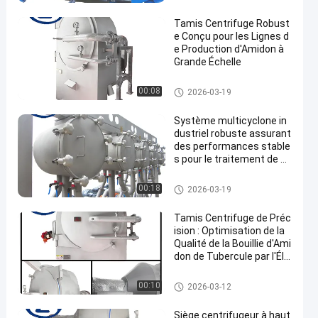
midon de manioc
Tamis Centrifuge Robust
e Conçu pour les Lignes d
e Production d'Amidon à
Grande Échelle
Machine de développement d'a
00:08
2026-03-19
midon de manioc
Système multicyclone in
dustriel robuste assurant
des performances stable
s pour le traitement de m
atériaux à grande échelle
Machine de développement d'a
00:18
2026-03-19
midon de manioc
Tamis Centrifuge de Préc
ision : Optimisation de la
Qualité de la Bouillie d'Ami
don de Tubercule par l'Éli
mination des Sous-Produi
ts Fibreux Fins
Machine de développement d'a
00:10
2026-03-12
midon de manioc
Siège centrifugeur à haut