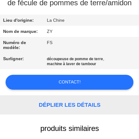
de fécule de pommes de terre/amidon
CONTRÔLE
Lieu d'origine:
La Chine
DE
QUALITÉ
Nom de marque:
ZY
Numéro de
FS
modèle:
CONTACTEZ-
Surligner:
,
découpeuse de pomme de terre
NOUS
machine à laver de tambour
NOUVELLES
CONTACT!
DEMANDEZ
DÉPLIER LES DÉTAILS
UNE
CITATION
produits similaires