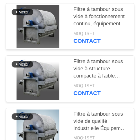
PLAN
Filtre à tambour sous
DU
vide à fonctionnement
SITE
continu, équipement de
déshydratation à
MOQ:1SET
fonctionnement stable
CONTACT
PRIVACY
pour la production
POLICY
d'amidon
Filtre à tambour sous
vide à structure
compacte à faible
consommation
MOQ:1SET
d'énergie et en acier
CONTACT
inoxydable SS304 pour
la déshydratation de
l'amidon
Filtre à tambour sous
vide de qualité
industrielle Équipement
de déshydratation de
MOQ:1SET