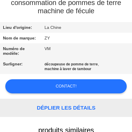
consommation de pommes de terre
machine de fécule
CONTRÔLE
DE
Lieu d'origine:
La Chine
QUALITÉ
Nom de marque:
ZY
CONTACTEZ-
Numéro de
VM
modèle:
NOUS
Surligner:
,
découpeuse de pomme de terre
machine à laver de tambour
NOUVELLES
CONTACT!
DEMANDEZ
UNE
DÉPLIER LES DÉTAILS
CITATION
produits similaires