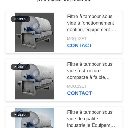
PLAN
DU
Filtre à tambour sous
SITE
vide à fonctionnement
continu, équipement de
déshydratation à
PRIVACY
MOQ:1SET
fonctionnement stable
CONTACT
POLICY
pour la production
d'amidon
Filtre à tambour sous
vide à structure
compacte à faible
consommation
MOQ:1SET
d'énergie et en acier
CONTACT
inoxydable SS304 pour
la déshydratation de
l'amidon
Filtre à tambour sous
vide de qualité
industrielle Équipement