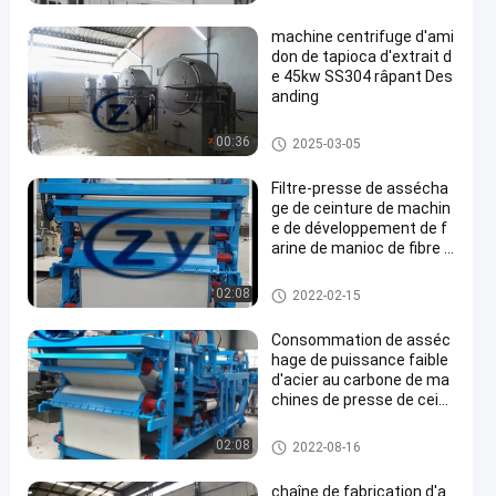
midon de manioc
machine centrifuge d'ami
don de tapioca d'extrait d
e 45kw SS304 râpant Des
anding
Machine d'amidon de tapioca
00:36
2025-03-05
Filtre-presse de assécha
ge de ceinture de machin
e de développement de f
arine de manioc de fibre 3
80v 50hz
Machine de développement de
02:08
2022-02-15
farine de manioc
Consommation de asséc
hage de puissance faible
d'acier au carbone de ma
chines de presse de ceint
ure de fibre de manioc
Machine de développement d'a
02:08
2022-08-16
midon de manioc
chaîne de fabrication d'a