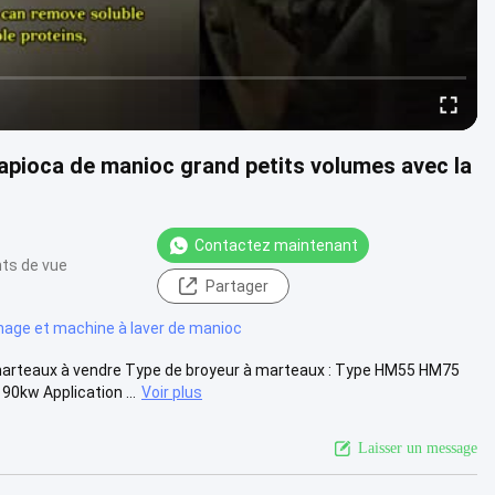
apioca de manioc grand petits volumes avec la
Contactez maintenant
nts de vue
Partager
hage et machine à laver de manioc
arteaux à vendre Type de broyeur à marteaux : Type HM55 HM75
0kw Application ...
Voir plus
Laisser un message