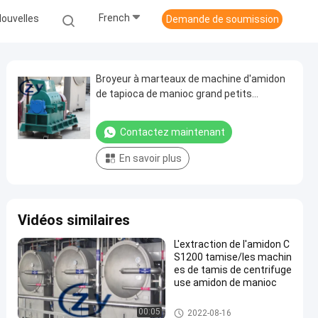
French
ouvelles
Demande de soumission
Broyeur à marteaux de machine d'amidon
de tapioca de manioc grand petits
volumes avec la grande capacité
Contactez maintenant
En savoir plus
Vidéos similaires
L'extraction de l'amidon C
S1200 tamise/les machin
es de tamis de centrifuge
use amidon de manioc
Machine de développement d'a
00:05
2022-08-16