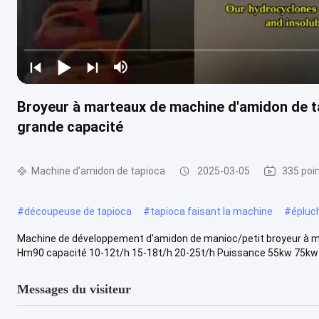
Broyeur à marteaux de machine d'amidon de t
grande capacité
Machine d'amidon de tapioca
2025-03-05
335 poi
#
découpeuse de tapioca
#
tapioca faisant la machine
#
épluc
Machine de développement d'amidon de manioc/petit broyeur à m
Hm90 capacité 10-12t/h 15-18t/h 20-25t/h Puissance 55kw 75kw 9
Messages du visiteur