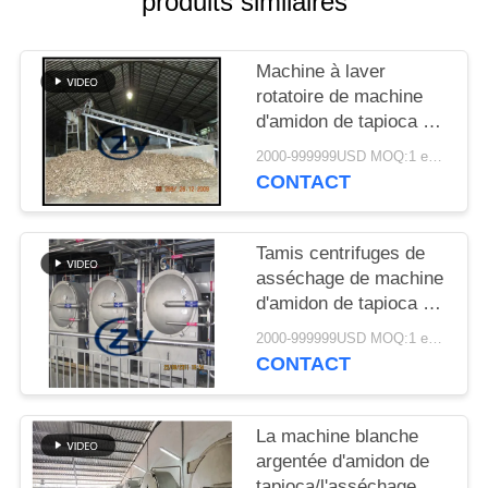
produits similaires
PLAN
DU
Machine à laver
SITE
rotatoire de machine
d'amidon de tapioca de
PRIVACY
grande
2000-999999USD MOQ:1 ensemble
capacité/tambour
POLICY
CONTACT
d'industrie
Tamis centrifuges de
asséchage de machine
d'amidon de tapioca de
fibre multifonctionnels
2000-999999USD MOQ:1 ensemble
CONTACT
La machine blanche
argentée d'amidon de
tapioca/l'asséchage