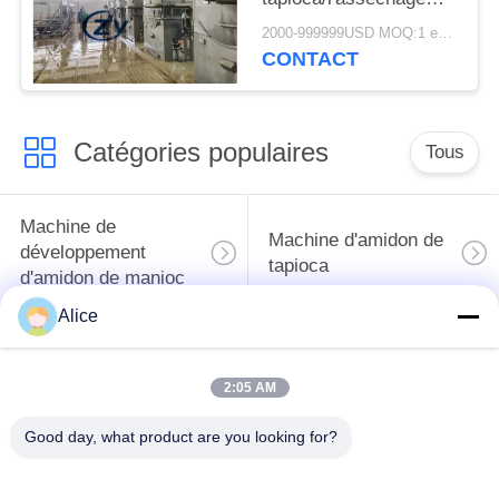
tamise fonctionnel
2000-999999USD MOQ:1 ensemble
multi
CONTACT
Catégories populaires
Tous
Machine de
Machine d'amidon de
développement
tapioca
d'amidon de manioc
Alice
Machine de
Machine de fécule de
développement de
pommes de terre
2:05 AM
farine de manioc
Good day, what product are you looking for?
Pompe centrifuge et
Débitmètre
boîte de vitesse
automatique