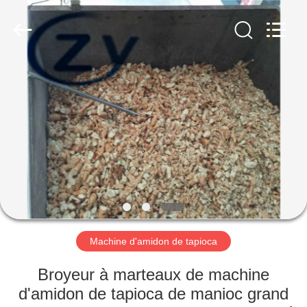
2026
Henan
Zhiyuan
Starch
Engineering
Machinery
Co.,ltd.
All
MAISON
Rights
Reserved.
PRODUITS
AU
SUJET
DES
USA
Machine d'amidon de tapioca
VISITE
Broyeur à marteaux de machine
D'USINE
d'amidon de tapioca de manioc grand