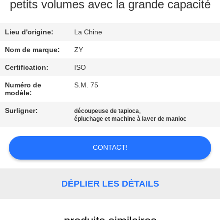
petits volumes avec la grande capacité
CONTRÔLE
Lieu d'origine:
La Chine
DE
QUALITÉ
Nom de marque:
ZY
Certification:
ISO
CONTACTEZ-
Numéro de
S.M. 75
modèle:
NOUS
Surligner:
,
découpeuse de tapioca
épluchage et machine à laver de manioc
NOUVELLES
CONTACT!
DEMANDEZ
UNE
DÉPLIER LES DÉTAILS
CITATION