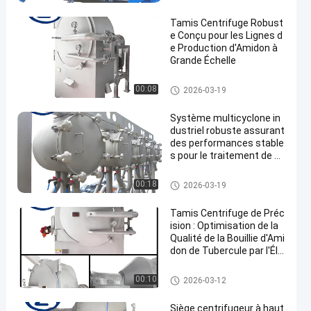
midon de manioc
Tamis Centrifuge Robust
e Conçu pour les Lignes d
e Production d'Amidon à
Grande Échelle
Machine de développement d'a
00:08
2026-03-19
midon de manioc
Système multicyclone in
dustriel robuste assurant
des performances stable
s pour le traitement de m
atériaux à grande échelle
Machine de développement d'a
00:18
2026-03-19
midon de manioc
Tamis Centrifuge de Préc
ision : Optimisation de la
Qualité de la Bouillie d'Ami
don de Tubercule par l'Éli
mination des Sous-Produi
ts Fibreux Fins
Machine de développement d'a
00:10
2026-03-12
midon de manioc
Siège centrifugeur à haut