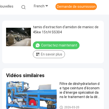
French
ouvelles
Demande de soumission
tamis d'extraction d'amidon de manioc de
45kw 15t/H SS304
Contactez maintenant
En savoir plus
Vidéos similaires
Filtre de déshydratation d
e type ceinture d'économ
ie d'énergie spécialisé da
ns le traitement de la dés
hydratation des fibres de
manioc
Machine de développement d'a
00:14
2026-03-20