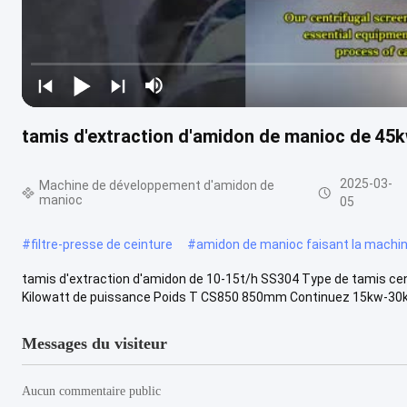
tamis d'extraction d'amidon de manioc de 45
2025-03-
Machine de développement d'amidon de
manioc
05
#
filtre-presse de ceinture
#
amidon de manioc faisant la machi
tamis d'extraction d'amidon de 10-15t/h SS304 Type de tamis ce
Kilowatt de puissance Poids T CS850 850mm Continuez 15kw-30kw
Messages du visiteur
Aucun commentaire public