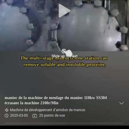
CONTRÔLE
DE
QUALITÉ
CONTACTEZ-
NOUS
NOUVELLES
DEMANDEZ
manioc de la machine de meulage du manioc 110kw SS304
UNE
écrasant la machine 2100r/Min
Machine de développement d'amidon de manioc
CITATION
2025-03-05
25 points de vue