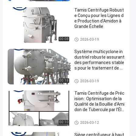
midon de manioc
Tamis Centrifuge Robust
e Conçu pour les Lignes d
e Production d'Amidon à
Grande Échelle
Machine de développement d'a
00:08
2026-03-19
midon de manioc
Système multicyclone in
dustriel robuste assurant
des performances stable
s pour le traitement de m
atériaux à grande échelle
Machine de développement d'a
00:18
2026-03-19
midon de manioc
Tamis Centrifuge de Préc
ision : Optimisation de la
Qualité de la Bouillie d'Ami
don de Tubercule par l'Éli
mination des Sous-Produi
ts Fibreux Fins
Machine de développement d'a
00:10
2026-03-12
midon de manioc
Siège centrifugeur à haut