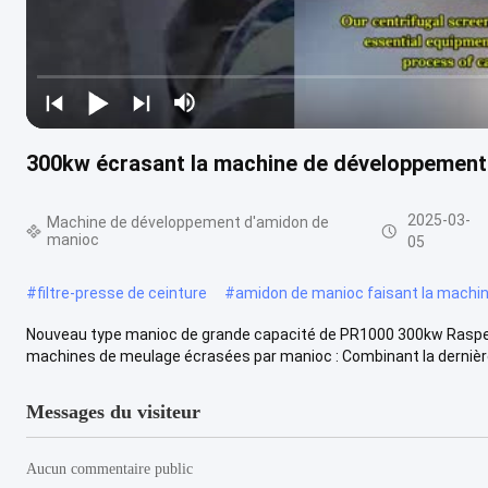
300kw écrasant la machine de développemen
2025-03-
Machine de développement d'amidon de
manioc
05
#
filtre-presse de ceinture
#
amidon de manioc faisant la machi
Nouveau type manioc de grande capacité de PR1000 300kw Rasper
machines de meulage écrasées par manioc : Combinant la dernière 
Messages du visiteur
Aucun commentaire public