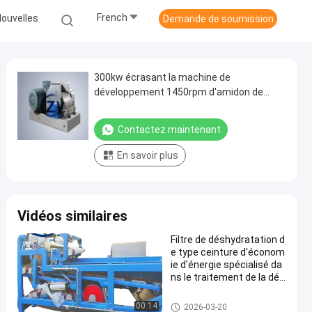
French
ouvelles
Demande de soumission
300kw écrasant la machine de
développement 1450rpm d'amidon de
manioc
Contactez maintenant
En savoir plus
Vidéos similaires
Filtre de déshydratation d
e type ceinture d'économ
ie d'énergie spécialisé da
ns le traitement de la dés
hydratation des fibres de
manioc
Machine de développement d'a
00:14
2026-03-20