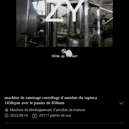
CONTRÔLE
DE
QUALITÉ
CONTACTEZ-
NOUS
NOUVELLES
DEMANDEZ
machine de tamisage centrifuge d'amidon du tapioca
UNE
1450rpm avec le panier de 850mm
Machine de développement d'amidon de manioc
CITATION
2022-08-16
29111 points de vue