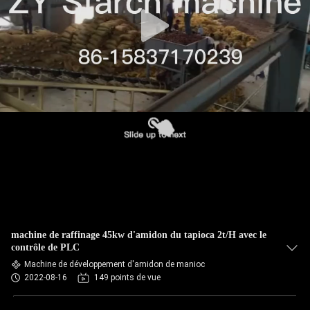
CONTRÔLE
DE
QUALITÉ
CONTACTEZ-
NOUS
NOUVELLES
DEMANDEZ
machine de raffinage 45kw d'amidon du tapioca 2t/H avec le
UNE
contrôle de PLC
Machine de développement d'amidon de manioc
CITATION
2022-08-16
149 points de vue