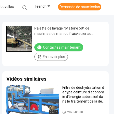
French
ouvelles
Demande de soumission
Palette de lavage rotatoire 50t de
machines de manioc frais/acier au
carbone de H
Contactez maintenant
En savoir plus
Vidéos similaires
Filtre de déshydratation d
e type ceinture d'économ
ie d'énergie spécialisé da
ns le traitement de la dés
hydratation des fibres de
manioc
Machine de développement d'a
00:14
2026-03-20