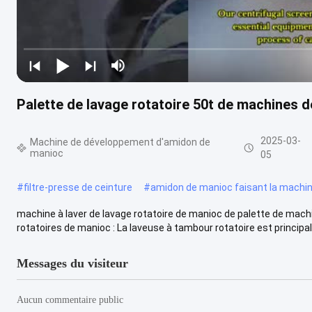
Palette de lavage rotatoire 50t de machines d
2025-03-
Machine de développement d'amidon de
manioc
05
#
filtre-presse de ceinture
#
amidon de manioc faisant la machi
machine à laver de lavage rotatoire de manioc de palette de mach
rotatoires de manioc : La laveuse à tambour rotatoire est principal
Messages du visiteur
Aucun commentaire public