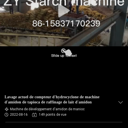
CONTRÔLE
DE
QUALITÉ
CONTACTEZ-
NOUS
NOUVELLES
DEMANDEZ
Lavage actuel de compteur d'hydrocyclone de machine
UNE
d'amidon de tapioca de raffinage de lait d'amidon
Machine de développement d'amidon de manioc
CITATION
2022-08-16
149 points de vue