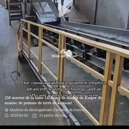
CONTRÔLE
DE
QUALITÉ
CONTACTEZ-
NOUS
NOUVELLES
DEMANDEZ
250 moteur de la lame 1450rpm de double de Rasper de
UNE
manioc de pomme de terre de kilowatt
Machine de développement d'amidon de manioc
CITATION
2025-03-05
23 points de vue