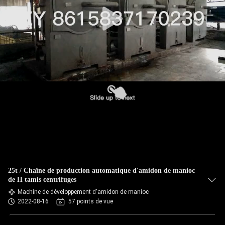
CONTRÔLE
DE
QUALITÉ
CONTACTEZ-
NOUS
NOUVELLES
DEMANDEZ
25t / Chaîne de production automatique d'amidon de manioc
UNE
de H tamis centrifuges
Machine de développement d'amidon de manioc
CITATION
2022-08-16
57 points de vue