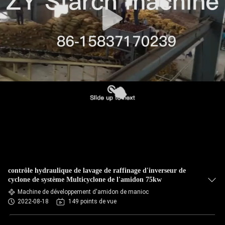
CONTRÔLE
DE
QUALITÉ
CONTACTEZ-
NOUS
NOUVELLES
DEMANDEZ
contrôle hydraulique de lavage de raffinage d'inverseur de
UNE
cyclone de système Multicyclone de l'amidon 75kw
Machine de développement d'amidon de manioc
CITATION
2022-08-18
149 points de vue