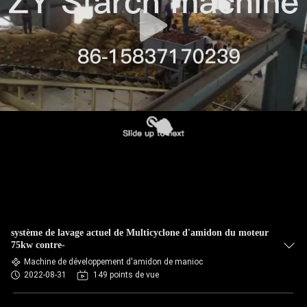
CONTRÔLE
DE
QUALITÉ
CONTACTEZ-
NOUS
NOUVELLES
DEMANDEZ
système de lavage actuel de Multicyclone d'amidon du moteur
UNE
75kw contre-
Machine de développement d'amidon de manioc
CITATION
2022-08-31
149 points de vue