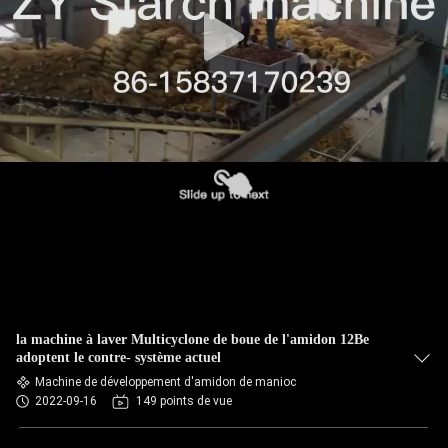
CONTRÔLE
DE
QUALITÉ
CONTACTEZ-
NOUS
NOUVELLES
DEMANDEZ
la machine à laver Multicyclone de boue de l'amidon 12Be
UNE
adoptent le contre- système actuel
Machine de développement d'amidon de manioc
CITATION
2022-09-16
149 points de vue