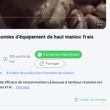
nomies d'équipement de haut manioc frais
Contactez maintenant
300 points de
vue
Partager
ne
#
chaîne de production d'amidon de manioc
de efficace de consommation La laveuse à tambour rotatoire est
 et le ...
Voir plus
Laisser un message