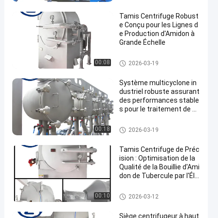
midon de manioc
Tamis Centrifuge Robust
e Conçu pour les Lignes d
e Production d'Amidon à
Grande Échelle
Machine de développement d'a
00:08
2026-03-19
midon de manioc
Système multicyclone in
dustriel robuste assurant
des performances stable
s pour le traitement de m
atériaux à grande échelle
Machine de développement d'a
00:18
2026-03-19
midon de manioc
Tamis Centrifuge de Préc
ision : Optimisation de la
Qualité de la Bouillie d'Ami
don de Tubercule par l'Éli
mination des Sous-Produi
ts Fibreux Fins
Machine de développement d'a
00:10
2026-03-12
midon de manioc
Siège centrifugeur à haut