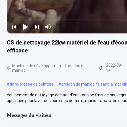
CS de nettoyage 22kw matériel de l'eau d'éco
efficace
2022-09-
Machine de développement d'amidon de
manioc
16
#
filtre-presse de ceinture
#
amidon de manioc faisant la machi
équipement de nettoyage de haut d'eau manioc frais de sauvegar
appliquée pour laver des pommes de terre, maniocs, patates douces
Messages du visiteur