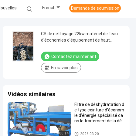
French
ouvelles
Demande de soumission
CS de nettoyage 22kw matériel de l'eau
d'économies d'équipement de haut
manioc frais efficace
Contactez maintenant
En savoir plus
Vidéos similaires
Filtre de déshydratation d
e type ceinture d'économ
ie d'énergie spécialisé da
ns le traitement de la dés
hydratation des fibres de
manioc
Machine de développement d'a
00:14
2026-03-20