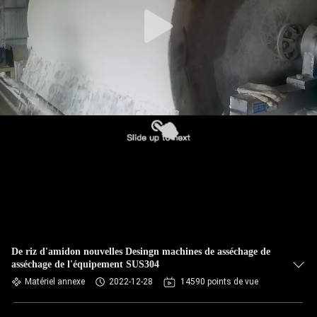
CONTRÔLE
DE
QUALITÉ
CONTACTEZ-
NOUS
NOUVELLES
DEMANDEZ
UNE
De riz d'amidon nouvelles Desingn machines de asséchage de
asséchage de l'équipement SUS304
CITATION
Matériel annexe
2022-12-28
14590 points de vue