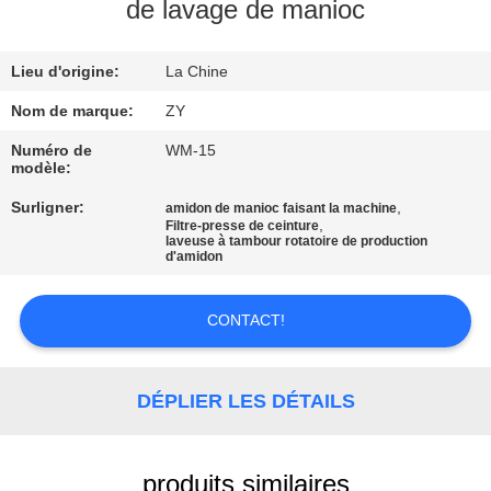
de lavage de manioc
CONTRÔLE
Lieu d'origine:
La Chine
DE
QUALITÉ
Nom de marque:
ZY
Numéro de
WM-15
modèle:
CONTACTEZ-
Surligner:
,
amidon de manioc faisant la machine
NOUS
,
Filtre-presse de ceinture
laveuse à tambour rotatoire de production
d'amidon
NOUVELLES
CONTACT!
DEMANDEZ
UNE
DÉPLIER LES DÉTAILS
CITATION
produits similaires