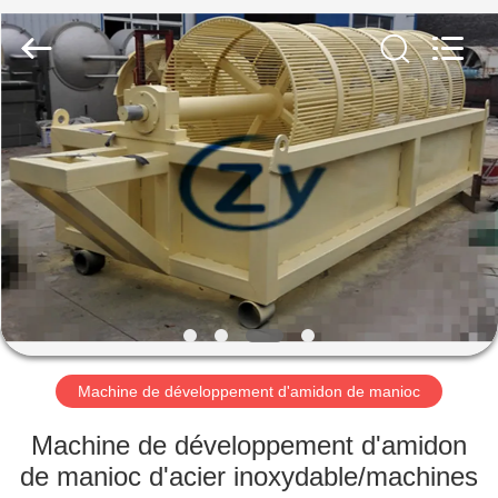
2026
Henan
Zhiyuan
Starch
Engineering
Machinery
Co.,ltd.
All
MAISON
Rights
Reserved.
PRODUITS
AU
SUJET
DES
USA
Machine de développement d'amidon de manioc
VISITE
Machine de développement d'amidon
D'USINE
de manioc d'acier inoxydable/machines