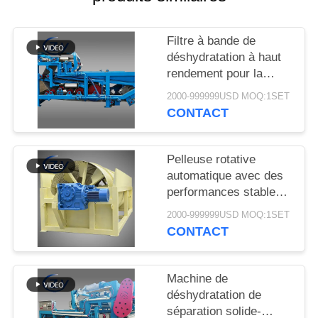
PLAN
DU
Filtre à bande de
SITE
déshydratation à haut
rendement pour la
déshydratation stable
PRIVACY
2000-999999USD MOQ:1SET
des boues dans les
CONTACT
POLICY
lignes de production de
transformation de
l'amidon de manioc
Pelleuse rotative
automatique avec des
performances stables
pour la production
2000-999999USD MOQ:1SET
d'amidon de manioc et
CONTACT
de pommes de terre
Machine de
déshydratation de
séparation solide-