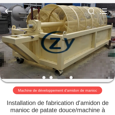
2026
Henan
Zhiyuan
Starch
Engineering
Machinery
Co.,ltd.
All
MAISON
Rights
Reserved.
PRODUITS
AU
SUJET
DES
USA
Machine de développement d'amidon de manioc
VISITE
Installation de fabrication d'amidon de
D'USINE
manioc de patate douce/machine à