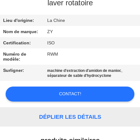
laver rotatoire
CONTRÔLE
Lieu d'origine:
La Chine
DE
QUALITÉ
Nom de marque:
ZY
Certification:
ISO
CONTACTEZ-
Numéro de
RWM
modèle:
NOUS
Surligner:
,
machine d'extraction d'amidon de manioc
séparateur de sable d'hydrocyclone
NOUVELLES
CONTACT!
DEMANDEZ
UNE
DÉPLIER LES DÉTAILS
CITATION