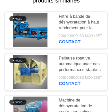
produits similaires
PLAN
DU
Filtre à bande de
SITE
déshydratation à haut
rendement pour la
PRIVACY
déshydratation stable
2000-999999USD MOQ:1SET
des boues dans les
POLICY
CONTACT
lignes de production de
transformation de
l'amidon de manioc
Pelleuse rotative
automatique avec des
performances stables
pour la production
2000-999999USD MOQ:1SET
d'amidon de manioc et
CONTACT
de pommes de terre
Machine de
déshydratation de
séparation solide-