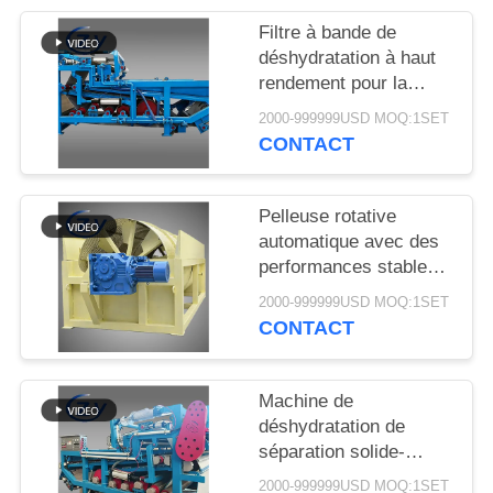
PLAN
Filtre à bande de
DU
déshydratation à haut
SITE
rendement pour la
déshydratation stable
2000-999999USD MOQ:1SET
des boues dans les
CONTACT
PRIVACY
lignes de production de
POLICY
transformation de
l'amidon de manioc
Pelleuse rotative
automatique avec des
performances stables
pour la production
2000-999999USD MOQ:1SET
d'amidon de manioc et
CONTACT
de pommes de terre
Machine de
déshydratation de
séparation solide-
liquide à ceinture
2000-999999USD MOQ:1SET