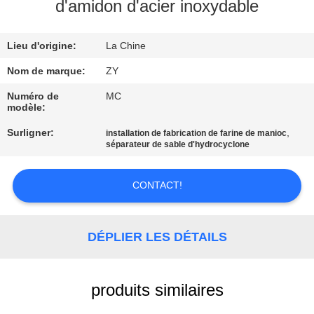
d'amidon d'acier inoxydable
CONTRÔLE
Lieu d'origine:
La Chine
DE
QUALITÉ
Nom de marque:
ZY
Numéro de
MC
modèle:
CONTACTEZ-
Surligner:
,
installation de fabrication de farine de manioc
NOUS
séparateur de sable d'hydrocyclone
NOUVELLES
CONTACT!
DEMANDEZ
DÉPLIER LES DÉTAILS
UNE
CITATION
produits similaires