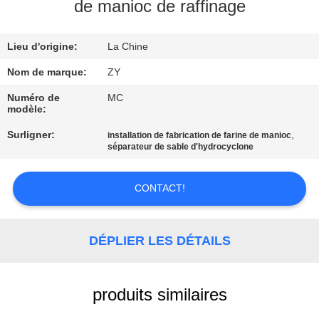
de manioc de raffinage
CONTRÔLE
Lieu d'origine:
La Chine
DE
QUALITÉ
Nom de marque:
ZY
Numéro de
MC
modèle:
CONTACTEZ-
Surligner:
,
installation de fabrication de farine de manioc
NOUS
séparateur de sable d'hydrocyclone
NOUVELLES
CONTACT!
DEMANDEZ
DÉPLIER LES DÉTAILS
UNE
CITATION
produits similaires