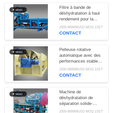
PLAN
Filtre à bande de
DU
déshydratation à haut
SITE
rendement pour la
déshydratation stable
2000-999999USD MOQ:1SET
des boues dans les
CONTACT
PRIVACY
lignes de production de
POLICY
transformation de
l'amidon de manioc
Pelleuse rotative
automatique avec des
performances stables
pour la production
2000-999999USD MOQ:1SET
d'amidon de manioc et
CONTACT
de pommes de terre
Machine de
déshydratation de
séparation solide-
liquide à ceinture
2000-999999USD MOQ:1SET