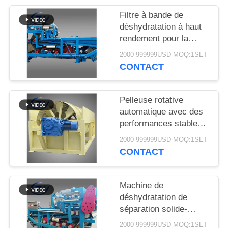
PLAN
Filtre à bande de
DU
déshydratation à haut
SITE
rendement pour la
déshydratation stable
2000-999999USD MOQ:1SET
des boues dans les
CONTACT
PRIVACY
lignes de production de
POLICY
transformation de
l'amidon de manioc
Pelleuse rotative
automatique avec des
performances stables
pour la production
2000-999999USD MOQ:1SET
d'amidon de manioc et
CONTACT
de pommes de terre
Machine de
déshydratation de
séparation solide-
liquide à ceinture
2000-999999USD MOQ:1SET