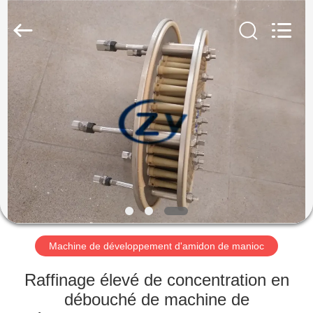
2026
Henan
Zhiyuan
Starch
Engineering
Machinery
Co.,ltd.
All
MAISON
Rights
Reserved.
PRODUITS
AU
SUJET
DES
USA
Machine de développement d'amidon de manioc
VISITE
Raffinage élevé de concentration en
D'USINE
débouché de machine de