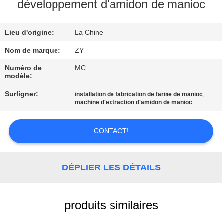
développement d'amidon de manioc
CONTRÔLE
Lieu d'origine:
La Chine
DE
QUALITÉ
Nom de marque:
ZY
Numéro de
MC
modèle:
CONTACTEZ-
Surligner:
,
installation de fabrication de farine de manioc
NOUS
machine d'extraction d'amidon de manioc
NOUVELLES
CONTACT!
DEMANDEZ
DÉPLIER LES DÉTAILS
UNE
CITATION
produits similaires