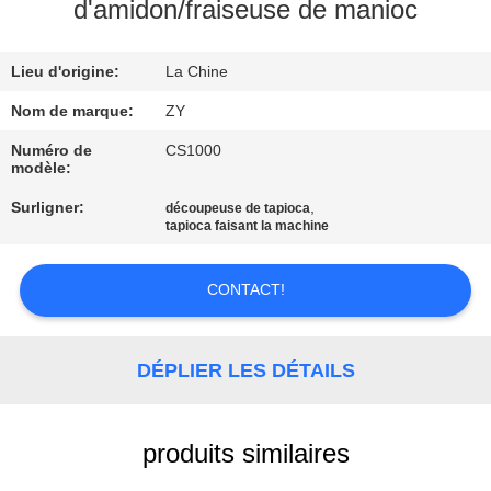
d'amidon/fraiseuse de manioc
CONTRÔLE
Lieu d'origine:
La Chine
DE
QUALITÉ
Nom de marque:
ZY
Numéro de
CS1000
modèle:
CONTACTEZ-
Surligner:
,
découpeuse de tapioca
NOUS
tapioca faisant la machine
NOUVELLES
CONTACT!
DEMANDEZ
DÉPLIER LES DÉTAILS
UNE
CITATION
produits similaires