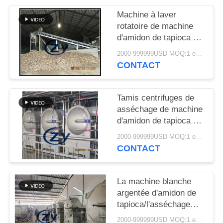
PLAN
Machine à laver
DU
rotatoire de machine
SITE
d'amidon de tapioca de
grande
2000-999999USD MOQ:1 ensemble
capacité/tambour
CONTACT
PRIVACY
d'industrie
POLICY
Tamis centrifuges de
asséchage de machine
d'amidon de tapioca de
fibre multifonctionnels
2000-999999USD MOQ:1 ensemble
CONTACT
La machine blanche
argentée d'amidon de
tapioca/l'asséchage
tamise fonctionnel
2000-999999USD MOQ:1 ensemble