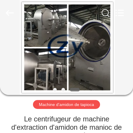
2026
Henan
Zhiyuan
Starch
Engineering
Machinery
Co.,ltd.
All
MAISON
Rights
Reserved.
PRODUITS
AU
SUJET
DES
USA
Machine d'amidon de tapioca
VISITE
Le centrifugeur de machine
D'USINE
d'extraction d'amidon de manioc de