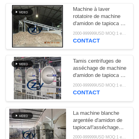
PLAN
Machine à laver
DU
rotatoire de machine
SITE
d'amidon de tapioca de
grande
2000-999999USD MOQ:1 ensemble
capacité/tambour
CONTACT
PRIVACY
d'industrie
POLICY
Tamis centrifuges de
asséchage de machine
d'amidon de tapioca de
fibre multifonctionnels
2000-999999USD MOQ:1 ensemble
CONTACT
La machine blanche
argentée d'amidon de
tapioca/l'asséchage
tamise fonctionnel
2000-999999USD MOQ:1 ensemble