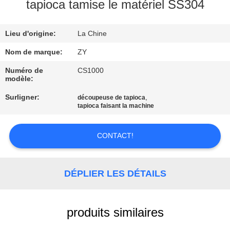
tapioca tamise le matériel SS304
CONTRÔLE
Lieu d'origine:
La Chine
DE
QUALITÉ
Nom de marque:
ZY
Numéro de
CS1000
modèle:
CONTACTEZ-
Surligner:
,
découpeuse de tapioca
NOUS
tapioca faisant la machine
NOUVELLES
CONTACT!
DEMANDEZ
DÉPLIER LES DÉTAILS
UNE
CITATION
produits similaires