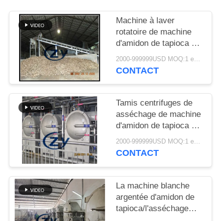
PLAN
DU
Machine à laver
rotatoire de machine
SITE
d'amidon de tapioca de
grande
2000-999999USD MOQ:1 ensemble
PRIVACY
capacité/tambour
CONTACT
d'industrie
POLICY
Tamis centrifuges de
asséchage de machine
d'amidon de tapioca de
fibre multifonctionnels
2000-999999USD MOQ:1 ensemble
CONTACT
La machine blanche
argentée d'amidon de
tapioca/l'asséchage
tamise fonctionnel