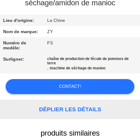
séchage/amidon de manioc
CONTRÔLE
Lieu d'origine:
La Chine
DE
QUALITÉ
Nom de marque:
ZY
Numéro de
FS
modèle:
CONTACTEZ-
Surligner:
chaîne de production de fécule de pommes de
NOUS
terre
,
machine de séchage de manioc
NOUVELLES
CONTACT!
DEMANDEZ
DÉPLIER LES DÉTAILS
UNE
CITATION
produits similaires