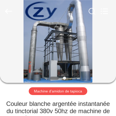
2026
Henan
Zhiyuan
Starch
Engineering
Machinery
Co.,ltd.
All
MAISON
Rights
Reserved.
PRODUITS
AU
SUJET
DES
USA
Machine d'amidon de tapioca
VISITE
Couleur blanche argentée instantanée
D'USINE
du tinctorial 380v 50hz de machine de