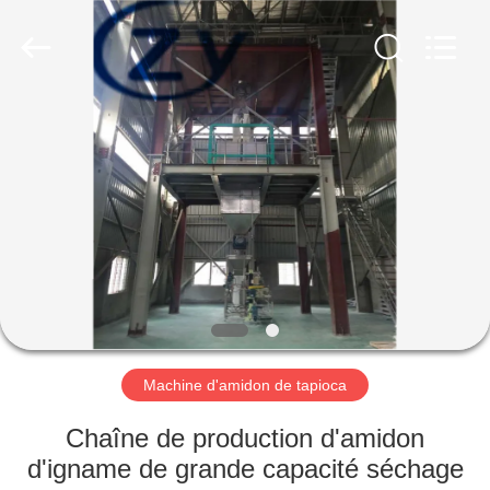
2026
Henan
Zhiyuan
Starch
Engineering
Machinery
Co.,ltd.
All
MAISON
Rights
Reserved.
PRODUITS
AU
SUJET
DES
USA
Machine d'amidon de tapioca
VISITE
Chaîne de production d'amidon
D'USINE
d'igname de grande capacité séchage