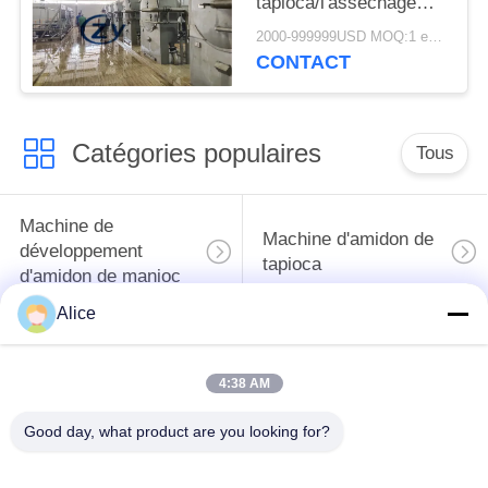
tapioca/l'asséchage
tamise fonctionnel
2000-999999USD MOQ:1 ensemble
multi
CONTACT
Catégories populaires
Tous
Machine de
Machine d'amidon de
développement
tapioca
d'amidon de manioc
Alice
Machine de
Machine de fécule de
développement de
pommes de terre
4:38 AM
farine de manioc
Good day, what product are you looking for?
Pompe centrifuge et
Débitmètre
boîte de vitesse
automatique