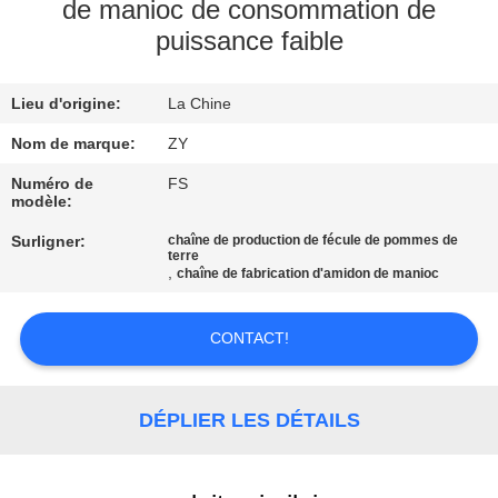
de manioc de consommation de
puissance faible
CONTRÔLE
DE
Lieu d'origine:
La Chine
QUALITÉ
Nom de marque:
ZY
CONTACTEZ-
Numéro de
FS
modèle:
NOUS
Surligner:
chaîne de production de fécule de pommes de
terre
,
chaîne de fabrication d'amidon de manioc
NOUVELLES
CONTACT!
DEMANDEZ
UNE
DÉPLIER LES DÉTAILS
CITATION