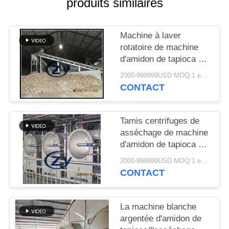
produits similaires
PLAN
DU
SITE
Machine à laver
rotatoire de machine
d'amidon de tapioca de
PRIVACY
grande
2000-999999USD MOQ:1 ensemble
capacité/tambour
POLICY
CONTACT
d'industrie
Tamis centrifuges de
asséchage de machine
d'amidon de tapioca de
fibre multifonctionnels
2000-999999USD MOQ:1 ensemble
CONTACT
La machine blanche
argentée d'amidon de