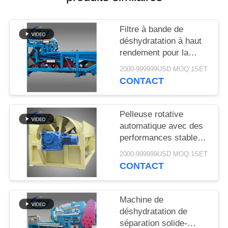
PLAN
DU
Filtre à bande de
SITE
déshydratation à haut
rendement pour la
déshydratation stable
PRIVACY
2000-999999USD MOQ:1SET
des boues dans les
CONTACT
POLICY
lignes de production de
transformation de
l'amidon de manioc
Pelleuse rotative
automatique avec des
performances stables
pour la production
2000-999999USD MOQ:1SET
d'amidon de manioc et
CONTACT
de pommes de terre
Machine de
déshydratation de
séparation solide-