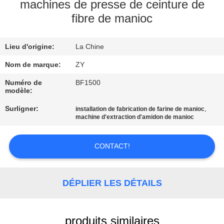
machines de presse de ceinture de
fibre de manioc
CONTRÔLE
DE
Lieu d'origine:
La Chine
QUALITÉ
Nom de marque:
ZY
CONTACTEZ-
Numéro de
BF1500
modèle:
NOUS
Surligner:
,
installation de fabrication de farine de manioc
machine d'extraction d'amidon de manioc
NOUVELLES
CONTACT!
DEMANDEZ
UNE
DÉPLIER LES DÉTAILS
CITATION
produits similaires