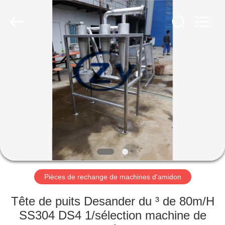
2026
Henan
Zhiyuan
Starch
Engineering
Machinery
Co.,ltd.
All
MAISON
Rights
Reserved.
PRODUITS
AU
SUJET
DES
USA
Pièces de rechange de machines d'amidon
VISITE
Tête de puits Desander du ³ de 80m/H
D'USINE
SS304 DS4 1/sélection machine de