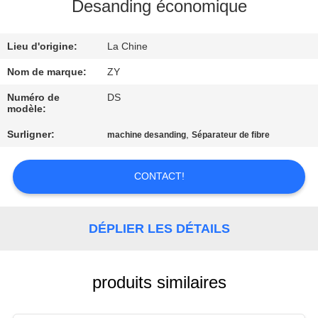
Desanding économique
CONTRÔLE
Lieu d'origine:
La Chine
DE
QUALITÉ
Nom de marque:
ZY
Numéro de
DS
modèle:
CONTACTEZ-
Surligner:
,
machine desanding
Séparateur de fibre
NOUS
CONTACT!
NOUVELLES
DÉPLIER LES DÉTAILS
DEMANDEZ
UNE
CITATION
produits similaires