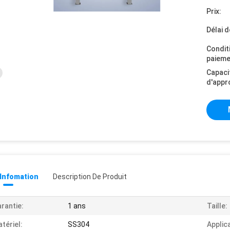
Prix:
Délai d
Condit
paieme
Capaci
d'appr
 Infomation
Description De Produit
rantie:
1 ans
Taille:
tériel:
SS304
Applic