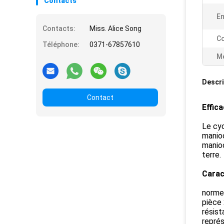
Contacts
Em
Contacts:
Miss. Alice Song
Co
Téléphone:
0371-67857610
Me
Descri
Contact
Effic
Le cyc
manioc
manioc
terre.
Carac
norme 
pièce
résist
représ