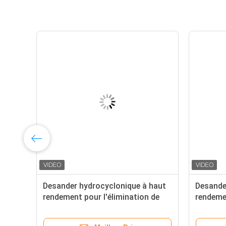
Desander hydrocyclonique à haut
Desande
rendement pour l'élimination de
rendemen
l'amidon de manioc, du sable et
l'amidon
e
des impuretés
des imp