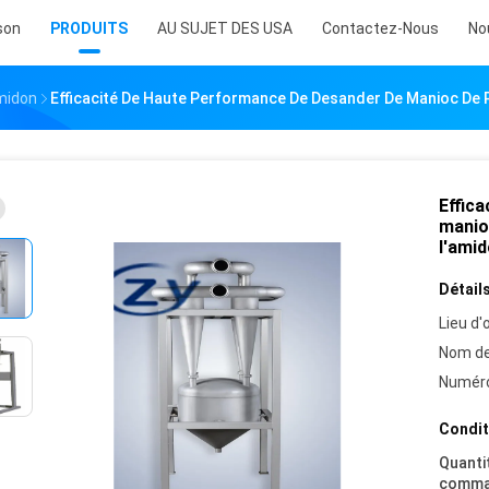
son
PRODUITS
AU SUJET DES USA
Contactez-Nous
No
midon
Efficacité De Haute Performance De Desander De Manioc De 
Effic
manio
l'ami
Détails
Lieu d'o
Nom de
Numéro
Condit
Quanti
comma