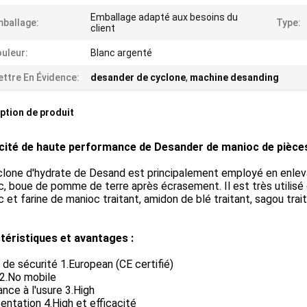
Emballage adapté aux besoins du
ballage:
Type:
client
uleur:
Blanc argenté
ttre En Évidence:
desander de cyclone
,
machine desanding
ption de produit
acité de haute performance de Desander de manioc de pièc
lone d'hydrate de Desand est principalement employé en enleva
, boue de pomme de terre après écrasement. Il est très utilisé
 et farine de manioc traitant, amidon de blé traitant, sagou tr
téristiques et avantages :
de sécurité 1.European (CE certifié)
 2.No mobile
ance à l'usure 3.High
entation 4.High et efficacité