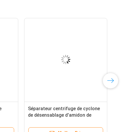
e
Séparateur centrifuge de cyclone
de désensablage d'amidon de
our la
manioc pour séparer les impuretés
idon
de sable pour une ligne d'amidon