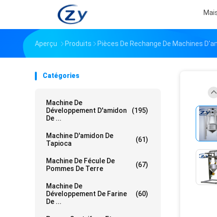
Mai
Aperçu
Produits
Pièces De Rechange De Machines D'a
Catégories
Machine De
Développement D'amidon
(195)
De ...
Machine D'amidon De
(61)
Tapioca
Machine De Fécule De
(67)
Pommes De Terre
Machine De
Développement De Farine
(60)
De ...