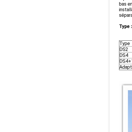
bas en
instal
sépar
Type :
Type
DS2
DS4
DS4+
Adapté