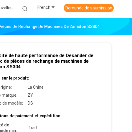
French
uvelles
Demande de soumission
Pièces De Rechange De Machines De L'amidon SS304
acité de haute performance de Desander de
c de pièces de rechange de machines de
don SS304
 sur le produit:
rigine:
La Chine
 marque:
ZY
 de modèle:
DS
ions de paiement et expédition:
té de
1set
nde min: