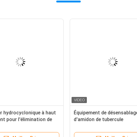
r hydrocyclonique à haut
Équipement de désensablag
t pour l'élimination de
d'amidon de tubercule
 de manioc, du sable et
Centrifugeuse désableuse p
uretés
purification de la boue d'am