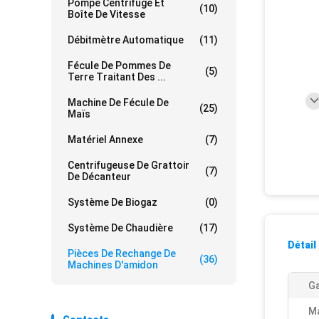
Pompe Centrifuge Et
(10)
Boîte De Vitesse
Débitmètre Automatique
(11)
Fécule De Pommes De
(5)
Terre Traitant Des ...
Machine De Fécule De
(25)
Maïs
Matériel Annexe
(7)
Centrifugeuse De Grattoir
(7)
De Décanteur
Système De Biogaz
(0)
Système De Chaudière
(17)
Détail
Pièces De Rechange De
(36)
Machines D'amidon
Ga
Ma