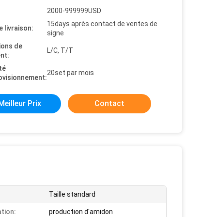
2000-999999USD
15days après contact de ventes de
e livraison:
signe
ions de
L/C, T/T
nt:
té
20set par mois
ovisionnement:
Meilleur Prix
Contact
Taille standard
ation:
production d'amidon