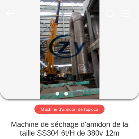
2026
Henan
Zhiyuan
Starch
Engineering
Machinery
Co.,ltd.
All
MAISON
Rights
Reserved.
PRODUITS
AU
SUJET
DES
USA
Machine d'amidon de tapioca
VISITE
Machine de séchage d'amidon de la
D'USINE
taille SS304 6t/H de 380v 12m