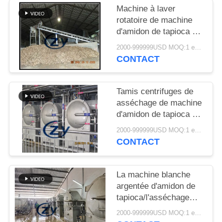
PLAN
Machine à laver
DU
rotatoire de machine
d'amidon de tapioca de
SITE
grande
2000-999999USD MOQ:1 ensemble
capacité/tambour
CONTACT
PRIVACY
d'industrie
POLICY
Tamis centrifuges de
asséchage de machine
d'amidon de tapioca de
fibre multifonctionnels
2000-999999USD MOQ:1 ensemble
CONTACT
La machine blanche
argentée d'amidon de
tapioca/l'asséchage
tamise fonctionnel
2000-999999USD MOQ:1 ensemble
multi