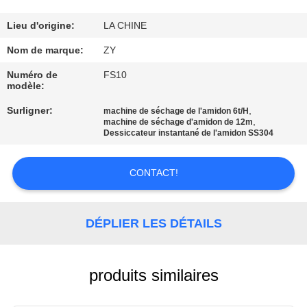
CONTRÔLE
Lieu d'origine:
LA CHINE
DE
Nom de marque:
ZY
QUALITÉ
Numéro de
FS10
modèle:
Surligner:
,
CONTACTEZ-
machine de séchage de l'amidon 6t/H
,
machine de séchage d'amidon de 12m
NOUS
Dessiccateur instantané de l'amidon SS304
CONTACT!
NOUVELLES
DEMANDEZ
DÉPLIER LES DÉTAILS
UNE
CITATION
produits similaires