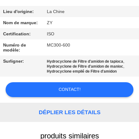
CONTRÔLE
Lieu d'origine:
La Chine
DE
Nom de marque:
ZY
QUALITÉ
Certification:
ISO
Numéro de
MC300-600
modèle:
CONTACTEZ-
NOUS
Surligner:
,
Hydrocyclone de Filtre d'amidon de tapioca
,
Hydrocyclone de Filtre d'amidon de manioc
Hydrocyclone empilé de Filtre d'amidon
NOUVELLES
CONTACT!
DEMANDEZ
UNE
DÉPLIER LES DÉTAILS
CITATION
produits similaires