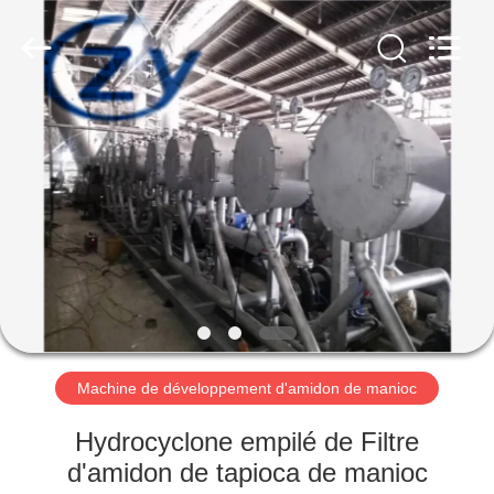
2026
Henan
Zhiyuan
Starch
Engineering
Machinery
Co.,ltd.
All
MAISON
Rights
Reserved.
PRODUITS
AU
SUJET
DES
USA
Machine de développement d'amidon de manioc
VISITE
Hydrocyclone empilé de Filtre
D'USINE
d'amidon de tapioca de manioc