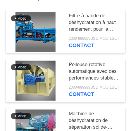
PLAN
DU
Filtre à bande de
SITE
déshydratation à haut
rendement pour la
déshydratation stable
PRIVACY
2000-999999USD MOQ:1SET
des boues dans les
CONTACT
POLICY
lignes de production de
transformation de
l'amidon de manioc
Pelleuse rotative
automatique avec des
performances stables
pour la production
2000-999999USD MOQ:1SET
d'amidon de manioc et
CONTACT
de pommes de terre
Machine de
déshydratation de
séparation solide-