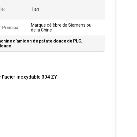
ie:
1 an
Marque célèbre de Siemens ou
 Principal:
de la Chine
chine d'amidon de patate douce de PLC
,
 douce
l'acier inoxydable 304 ZY