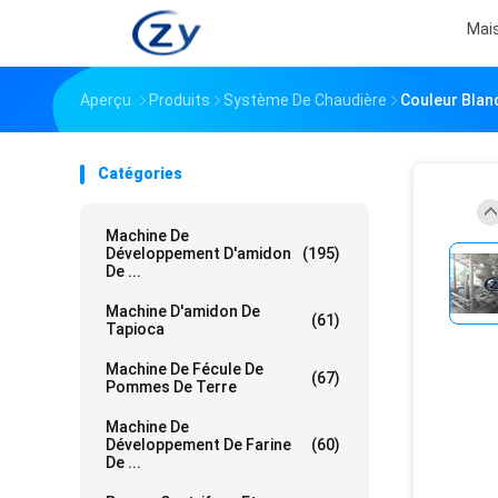
Mai
Aperçu
Produits
Système De Chaudière
Couleur Blan
Catégories
Machine De
Développement D'amidon
(195)
De ...
Machine D'amidon De
(61)
Tapioca
Machine De Fécule De
(67)
Pommes De Terre
Machine De
Développement De Farine
(60)
De ...