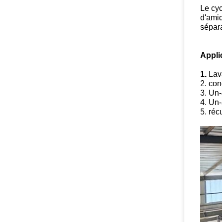
Le cy
d'amid
sépara
Appli
1.
Lav
2. con
3. Un
4. Un
5. réc