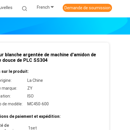
French
uvelles
Demande de soumission
ur blanche argentée de machine d'amidon de
e douce de PLC SS304
 sur le produit:
rigine:
La Chine
 marque:
ZY
cation:
ISO
 de modèle:
MC450-600
ions de paiement et expédition:
té de
1set