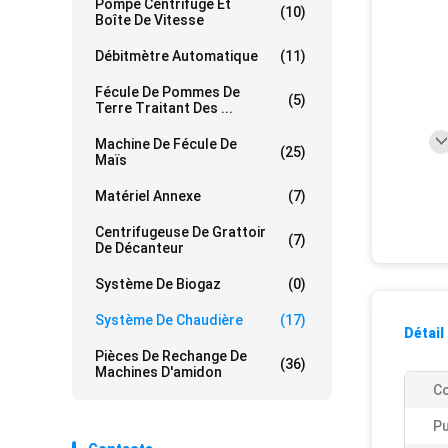
Pompe Centrifuge Et
(10)
Boîte De Vitesse
Débitmètre Automatique
(11)
Fécule De Pommes De
(5)
Terre Traitant Des ...
Machine De Fécule De
(25)
Maïs
Matériel Annexe
(7)
Centrifugeuse De Grattoir
(7)
De Décanteur
Système De Biogaz
(0)
Système De Chaudière
(17)
Détail
Pièces De Rechange De
(36)
Machines D'amidon
Co
Pu