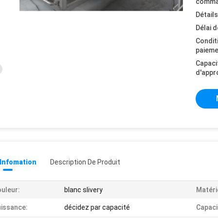
comma
Détail
Délai d
Condit
paieme
Capaci
d'appr
 Infomation
Description De Produit
uleur:
blanc slivery
Matéri
issance:
décidez par capacité
Capaci