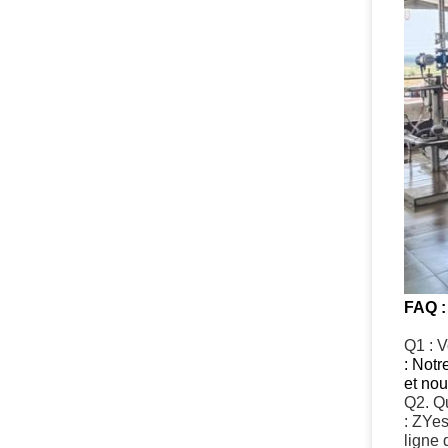
FAQ :
Q1 : V
: Notr
et nou
Q2. Qu
:
ZY
es
ligne 