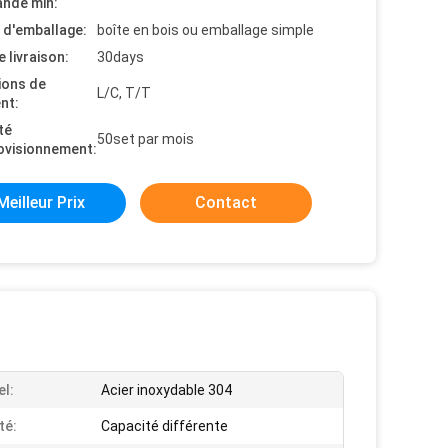
nde min:
s d'emballage:
boîte en bois ou emballage simple
e livraison:
30days
ions de
L/C, T/T
nt:
té
50set par mois
ovisionnement:
Meilleur Prix
Contact
el:
Acier inoxydable 304
té:
Capacité différente