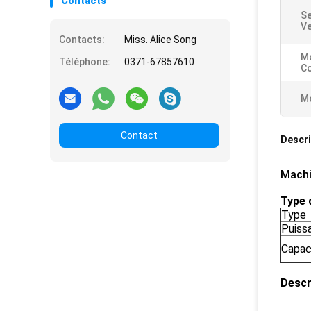
Contacts
Se
Ve
Contacts:
Miss. Alice Song
M
Téléphone:
0371-67857610
Co
Me
Contact
Descri
Machi
Type 
Type
Puiss
Capac
Descr