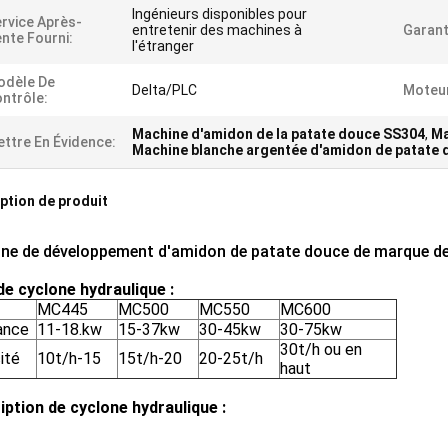
Ingénieurs disponibles pour
rvice Après-
entretenir des machines à
Garant
nte Fourni:
l'étranger
odèle De
Delta/PLC
Moteur
ntrôle:
Machine d'amidon de la patate douce SS304
,
Ma
ttre En Évidence:
Machine blanche argentée d'amidon de patate
ption de produit
ne de développement d'amidon de patate douce de marque de 
de cyclone hydraulique :
MC445
MC500
MC550
MC600
ance
11-18.kw
15-37kw
30-45kw
30-75kw
30t/h ou en
ité
10t/h-15
15t/h-20
20-25t/h
haut
iption de cyclone hydraulique :