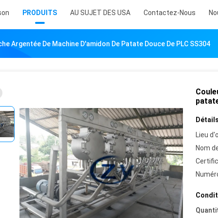
son
PRODUITS
AU SUJET DES USA
Contactez-Nous
No
che Argentée De Machine D'amidon De Patate Douce De PLC SS304
Coule
patat
Détails
Lieu d'o
Nom de
Certifi
Numéro
Condit
Quanti