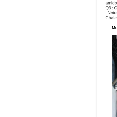
amidon
Q3 : O
: Notr
Chaleu
Mu