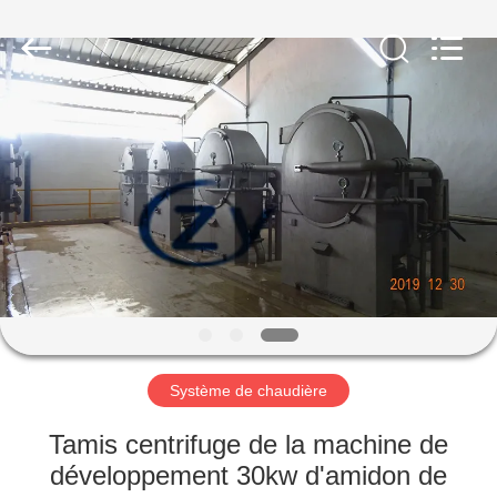
2026
Henan
Zhiyuan
Starch
Engineering
Machinery
Co.,ltd.
All
MAISON
Rights
Reserved.
PRODUITS
AU
SUJET
DES
USA
Système de chaudière
VISITE
Tamis centrifuge de la machine de
D'USINE
développement 30kw d'amidon de