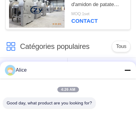
d'amidon de patate
douce de tamis de la
MOQ:1set
centrifugeuse SS304
CONTACT
Catégories populaires
Tous
Machine de
Machine d'amidon de
Alice
développement
tapioca
d'amidon de manioc
4:26 AM
Machine de
Machine de fécule de
Good day, what product are you looking for?
développement de
pommes de terre
farine de manioc
Pompe centrifuge et
Débitmètre