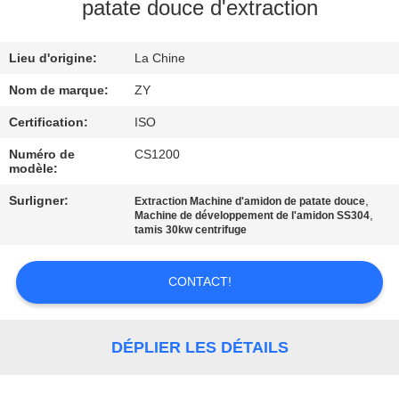
patate douce d'extraction
CONTRÔLE
Lieu d'origine:
La Chine
DE
QUALITÉ
Nom de marque:
ZY
Certification:
ISO
CONTACTEZ-
Numéro de
CS1200
modèle:
NOUS
Surligner:
,
Extraction Machine d'amidon de patate douce
,
Machine de développement de l'amidon SS304
NOUVELLES
tamis 30kw centrifuge
CONTACT!
DEMANDEZ
UNE
CITATION
DÉPLIER LES DÉTAILS