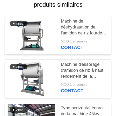
PLAN
produits similaires
DU
SITE
Machine de
déshydratation de
l'amidon de riz lourde
PRIVACY
Appareil de
MOQ:1 ensemble
POLICY
déshydratation de
CONTACT
précision pour les
lignes de traitement de
l'amidon
Machine d'essorage
d'amidon de riz à haut
rendement de la
marque ZY –
MOQ:1 ensemble
Performances stables
CONTACT
pour un contrôle
optimal de l'humidité de
l'amidon
Type horizontal écran
de la machine 45kw